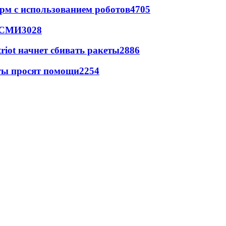
рм с использованием роботов
4705
- СМИ
3028
triot начнет сбивать ракеты
2886
сты просят помощи
2254