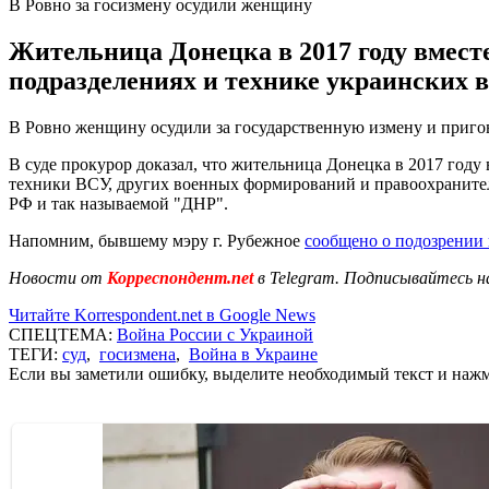
В Ровно за госизмену осудили женщину
Жительница Донецка в 2017 году вмест
подразделениях и технике украинских 
В Ровно женщину осудили за государственную измену и приго
В суде прокурор доказал, что жительница Донецка в 2017 год
техники ВСУ, других военных формирований и правоохраните
РФ и так называемой "ДНР".
Напомним, бывшему мэру г. Рубежное
сообщено о подозрении 
Новости от
Корреспондент.net
в Telegram. Подписывайтесь н
Читайте Korrespondent.net в Google News
СПЕЦТЕМА:
Война России с Украиной
ТЕГИ:
суд
,
госизмена
,
Война в Украине
Если вы заметили ошибку, выделите необходимый текст и нажми