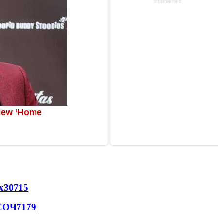
х
30715
 СОЧ
7179