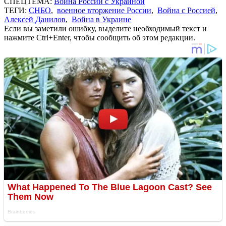
СПЕЦТЕМА:
Война России с Украиной
ТЕГИ:
СНБО
,
военное вторжение России
,
Война с Россией
,
Алексей Данилов
,
Война в Украине
Если вы заметили ошибку, выделите необходимый текст и
нажмите Ctrl+Enter, чтобы сообщить об этом редакции.