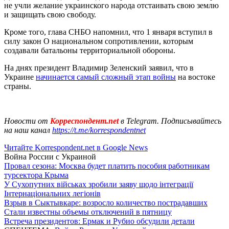
не учли желание украинского народа отстаивать свою землю
и защищать свою свободу.
Кроме того, глава СНБО напомнил, что 1 января вступил в
силу закон О национальном сопротивлении, которым
создавали батальоны территориальной обороны.
На днях президент Владимир Зеленский заявил, что в
Украине
начинается самый сложный этап войны
на востоке
страны.
Новости от
Корреспондент.net
в Telegram. Подписывайтесь
на наш канал
https://t.me/korrespondentnet
Читайте Korrespondent.net в Google News
Война России с Украиной
Провал сезона: Москва будет платить пособия работникам
турсектора Крыма
У Сухопутних військах зробили заяву щодо інтеграції
Інтернаціональних легіонів
Взрыв в Сыктывкаре: возросло количество пострадавших
Стали известны объемы отключений в пятницу
Встреча президентов: Ермак и Рубио обсудили детали