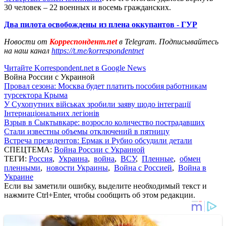
30 человек – 22 военных и восемь гражданских.
Два пилота освобождены из плена оккупантов - ГУР
Новости от
Корреспондент.net
в Telegram. Подписывайтесь
на наш канал
https://t.me/korrespondentnet
Читайте Korrespondent.net в Google News
Война России с Украиной
Провал сезона: Москва будет платить пособия работникам
турсектора Крыма
У Сухопутних військах зробили заяву щодо інтеграції
Інтернаціональних легіонів
Взрыв в Сыктывкаре: возросло количество пострадавших
Стали известны объемы отключений в пятницу
Встреча президентов: Ермак и Рубио обсудили детали
СПЕЦТЕМА:
Война России с Украиной
ТЕГИ:
Россия
,
Украина
,
война
,
ВСУ
,
Пленные
,
обмен
пленными
,
новости Украины
,
Война с Россией
,
Война в
Украине
Если вы заметили ошибку, выделите необходимый текст и
нажмите Ctrl+Enter, чтобы сообщить об этом редакции.