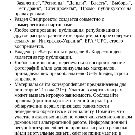
"Заявление", "Регионы", "Деньги", "Власть", "Выборы",
"Тест-драйв", "Спецпроекты", "Промо" публикуются на
правах рекламы.
Раздел Спецпроекты создается совместно с
коммерческими партнерами.
Любое копирование, публикация, републикация и
другое распространение информации, которое содержит
ссылку на "Интерфакс-Украина", EPA / UPG, строго
воспрещается.
Владелец веб-страницы в разделе Я- Корреспондент
является автор публикации.
Любое копирование, перепечатка и воспроизведение
фотографий и/или аудиовизуальных материалов,
принадлежащих правообладателю Getty Images, строго
запрещено.
Материалы сайта korrespondent.net предназначены для
лиц старше 21 года (21+). Участие в азартных играх
может вызвать игровую зависимость. Соблюдайте
правила (принципы) ответственной игры. При
обнаружении первых признаков зависимости
немедленно обратитесь к специалисту. Помните, что
участие в азартных играх не может являться источником
доходов или альтернативой работе. Информационный
ресурс korrespondent.net не проводит игры на реальные
и/или виртуальные деньги, сайт не принимает ни в