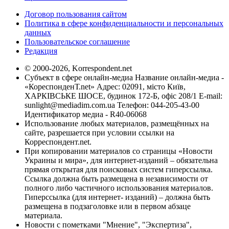
Договор пользования сайтом
Политика в сфере конфиденциальности и персональных
данных
Пользовательское соглашение
Редакция
© 2000-2026, Korrespondent.net
Субъект в сфере онлайн-медиа Название онлайн-медиа -
«КореспонденТ.net» Адрес: 02091, місто Київ,
ХАРКІВСЬКЕ ШОСЕ, будинок 172-Б, офіс 208/1 E-mail:
sunlight@mediadim.com.ua
Телефон: 044-205-43-00
Идентификатор медиа - R40-06068
Использование любых материалов, размещённых на
сайте, разрешается при условии ссылки на
Корреспондент.net.
При копировании материалов со страницы «Новости
Украины и мира», для интернет-изданий – обязательна
прямая открытая для поисковых систем гиперссылка.
Ссылка должна быть размещена в независимости от
полного либо частичного использования материалов.
Гиперссылка (для интернет- изданий) – должна быть
размещена в подзаголовке или в первом абзаце
материала.
Новости с пометками "Мнение", "Экспертиза",