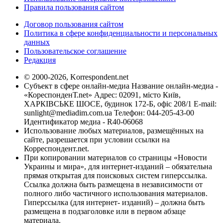
Правила пользования сайтом
Договор пользования сайтом
Политика в сфере конфиденциальности и персональных
данных
Пользовательское соглашение
Редакция
© 2000-2026, Korrespondent.net
Субъект в сфере онлайн-медиа Название онлайн-медиа -
«КореспонденТ.net» Адрес: 02091, місто Київ,
ХАРКІВСЬКЕ ШОСЕ, будинок 172-Б, офіс 208/1 E-mail:
sunlight@mediadim.com.ua
Телефон: 044-205-43-00
Идентификатор медиа - R40-06068
Использование любых материалов, размещённых на
сайте, разрешается при условии ссылки на
Корреспондент.net.
При копировании материалов со страницы «Новости
Украины и мира», для интернет-изданий – обязательна
прямая открытая для поисковых систем гиперссылка.
Ссылка должна быть размещена в независимости от
полного либо частичного использования материалов.
Гиперссылка (для интернет- изданий) – должна быть
размещена в подзаголовке или в первом абзаце
материала.