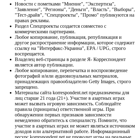
Новости с пометками "Мнение", "Экспертиза",
"Заявление", "Регионы", "Деньги", "Власть", "Выборы",
"Тест-драйв", "Спецпроекты", "Промо" публикуются на
правах рекламы.
Раздел Спецпроекты создается совместно с
коммерческими партнерами.
Любое копирование, публикация, републикация и
другое распространение информации, которое содержит
ссылку на "Интерфакс-Украина", EPA / UPG, строго
воспрещается.
Владелец веб-страницы в разделе Я- Корреспондент
является автор публикации.
Любое копирование, перепечатка и воспроизведение
фотографий и/или аудиовизуальных материалов,
принадлежащих правообладателю Getty Images, строго
запрещено.
Материалы сайта korrespondent.net предназначены для
лиц старше 21 года (21+). Участие в азартных играх
может вызвать игровую зависимость. Соблюдайте
правила (принципы) ответственной игры. При
обнаружении первых признаков зависимости
немедленно обратитесь к специалисту. Помните, что
участие в азартных играх не может являться источником
доходов или альтернативой работе. Информационный
ресурс korrespondent.net не проводит игры на реальные