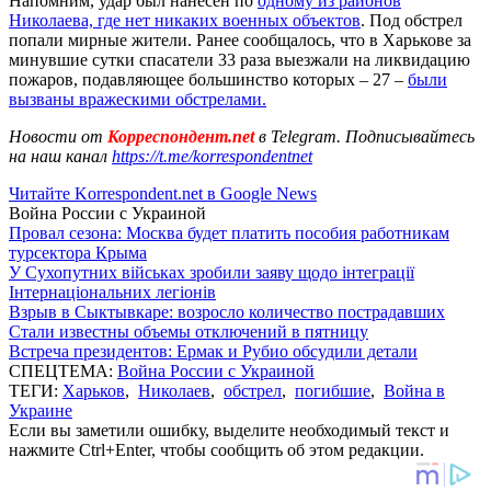
Напомним, удар был нанесен по
одному из районов
Николаева, где нет никаких военных объектов
. Под обстрел
попали мирные жители. Ранее сообщалось, что в Харькове за
минувшие сутки спасатели 33 раза выезжали на ликвидацию
пожаров, подавляющее большинство которых – 27 –
были
вызваны вражескими обстрелами.
Новости от
Корреспондент.net
в Telegram. Подписывайтесь
на наш канал
https://t.me/korrespondentnet
Читайте Korrespondent.net в Google News
Война России с Украиной
Провал сезона: Москва будет платить пособия работникам
турсектора Крыма
У Сухопутних військах зробили заяву щодо інтеграції
Інтернаціональних легіонів
Взрыв в Сыктывкаре: возросло количество пострадавших
Стали известны объемы отключений в пятницу
Встреча президентов: Ермак и Рубио обсудили детали
СПЕЦТЕМА:
Война России с Украиной
ТЕГИ:
Харьков
,
Николаев
,
обстрел
,
погибшие
,
Война в
Украине
Если вы заметили ошибку, выделите необходимый текст и
нажмите Ctrl+Enter, чтобы сообщить об этом редакции.