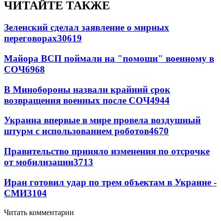
ЧИТАЙТЕ ТАКЖЕ
Зеленский сделал заявление о мирных
переговорах
30619
Майора ВСП поймали на "помощи" военному в
СОЧ
6968
В Минобороны назвали крайний срок
возвращения военных после СОЧ
4944
Украина впервые в мире провела воздушный
штурм с использованием роботов
4670
Правительство приняло изменения по отсрочке
от мобилизации
3713
Иран готовил удар по трем объектам в Украине -
СМИ
3104
Читать комментарии