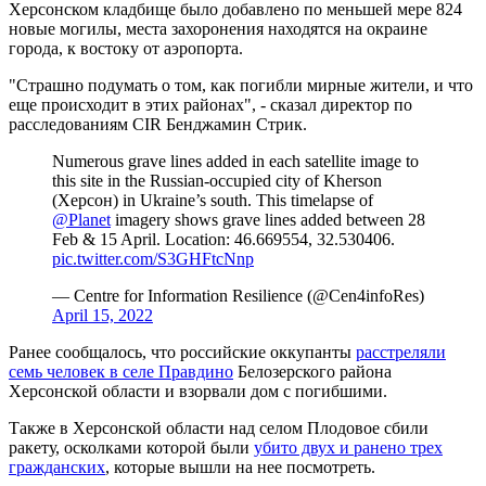
Херсонском кладбище было добавлено по меньшей мере 824
новые могилы, места захоронения находятся на окраине
города, к востоку от аэропорта.
"Страшно подумать о том, как погибли мирные жители, и что
еще происходит в этих районах", - сказал директор по
расследованиям CIR Бенджамин Стрик.
Numerous grave lines added in each satellite image to
this site in the Russian-occupied city of Kherson
(Херсон) in Ukraine’s south. This timelapse of
@Planet
imagery shows grave lines added between 28
Feb & 15 April. Location: 46.669554, 32.530406.
pic.twitter.com/S3GHFtcNnp
— Centre for Information Resilience (@Cen4infoRes)
April 15, 2022
Ранее сообщалось, что российские оккупанты
расстреляли
семь человек в селе Правдино
Белозерского района
Херсонской области и взорвали дом с погибшими.
Также в Херсонской области над селом Плодовое сбили
ракету, осколками которой были
убито двух и ранено трех
гражданских
, которые вышли на нее посмотреть.