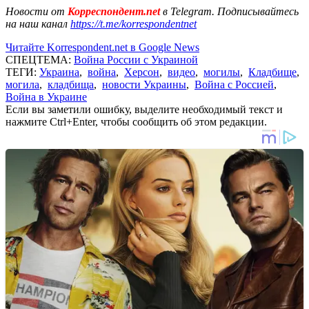
Новости от
Корреспондент.net
в Telegram. Подписывайтесь
на наш канал
https://t.me/korrespondentnet
Читайте Korrespondent.net в Google News
СПЕЦТЕМА:
Война России с Украиной
ТЕГИ:
Украина
,
война
,
Херсон
,
видео
,
могилы
,
Кладбище
,
могила
,
кладбища
,
новости Украины
,
Война с Россией
,
Война в Украине
Если вы заметили ошибку, выделите необходимый текст и
нажмите Ctrl+Enter, чтобы сообщить об этом редакции.