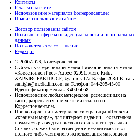
Контакты
Реклама на сайте
Использование материалов korrespondent.net
Правила пользования сайтом
Договор пользования сайтом
Политика в сфере конфиденциальности и персональных
данных
Пользовательское соглашение
Редакция
© 2000-2026, Korrespondent.net
Субъект в сфере онлайн-медиа Название онлайн-медиа -
«КореспонденТ.net» Адрес: 02091, місто Київ,
ХАРКІВСЬКЕ ШОСЕ, будинок 172-Б, офіс 208/1 E-mail:
sunlight@mediadim.com.ua
Телефон: 044-205-43-00
Идентификатор медиа - R40-06068
Использование любых материалов, размещённых на
сайте, разрешается при условии ссылки на
Корреспондент.net.
При копировании материалов со страницы «Новости
Украины и мира», для интернет-изданий – обязательна
прямая открытая для поисковых систем гиперссылка.
Ссылка должна быть размещена в независимости от
полного либо частичного использования материалов.