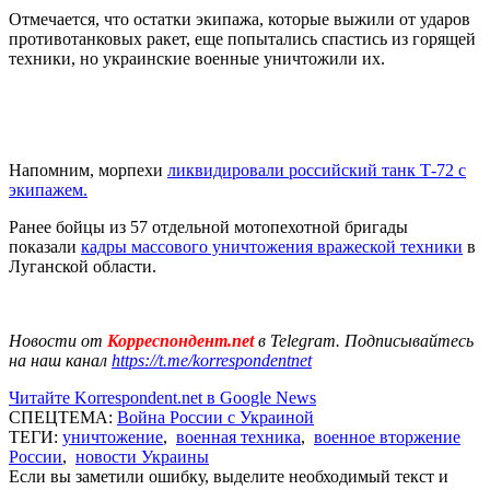
Отмечается, что остатки экипажа, которые выжили от ударов
противотанковых ракет, еще попытались спастись из горящей
техники, но украинские военные уничтожили их.
Напомним, морпехи
ликвидировали российский танк Т-72 с
экипажем.
Ранее бойцы из 57 отдельной мотопехотной бригады
показали
кадры массового уничтожения вражеской техники
в
Луганской области.
Новости от
Корреспондент.net
в Telegram. Подписывайтесь
на наш канал
https://t.me/korrespondentnet
Читайте Korrespondent.net в Google News
СПЕЦТЕМА:
Война России с Украиной
ТЕГИ:
уничтожение
,
военная техника
,
военное вторжение
России
,
новости Украины
Если вы заметили ошибку, выделите необходимый текст и