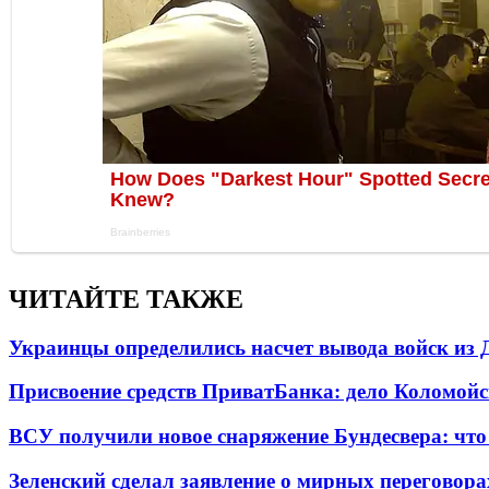
ЧИТАЙТЕ ТАКЖЕ
Украинцы определились насчет вывода войск из 
Присвоение средств ПриватБанка: дело Коломойс
ВСУ получили новое снаряжение Бундесвера: что
Зеленский сделал заявление о мирных переговора