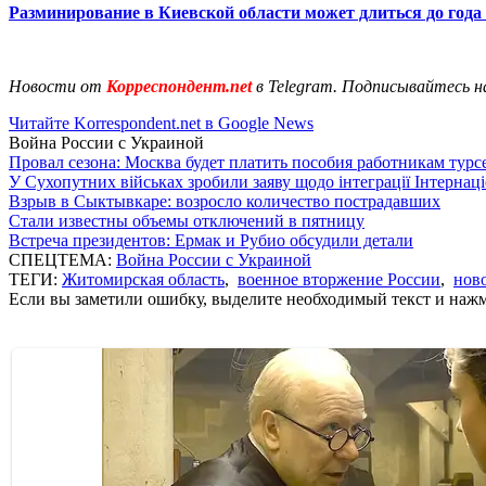
Разминирование в Киевской области может длиться до года
Новости от
Корреспондент.net
в Telegram. Подписывайтесь н
Читайте Korrespondent.net в Google News
Война России с Украиной
Провал сезона: Москва будет платить пособия работникам тур
У Сухопутних військах зробили заяву щодо інтеграції Інтернац
Взрыв в Сыктывкаре: возросло количество пострадавших
Стали известны объемы отключений в пятницу
Встреча президентов: Ермак и Рубио обсудили детали
СПЕЦТЕМА:
Война России с Украиной
ТЕГИ:
Житомирская область
,
военное вторжение России
,
нов
Если вы заметили ошибку, выделите необходимый текст и нажми