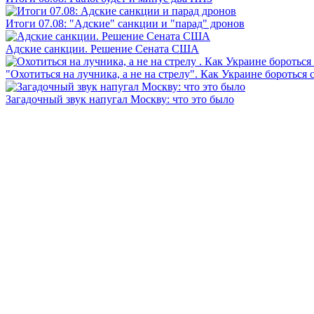
Итоги 07.08: "Адские" санкции и "парад" дронов
Адские санкции. Решение Сената США
"Охотиться на лучника, а не на стрелу". Как Украине бороться 
Загадочный звук напугал Москву: что это было