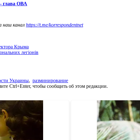
 - глава ОВА
а наш канал
https://t.me/korrespondentnet
сектора Крыма
іональних легіонів
ости Украины
,
разминирование
те Ctrl+Enter, чтобы сообщить об этом редакции.