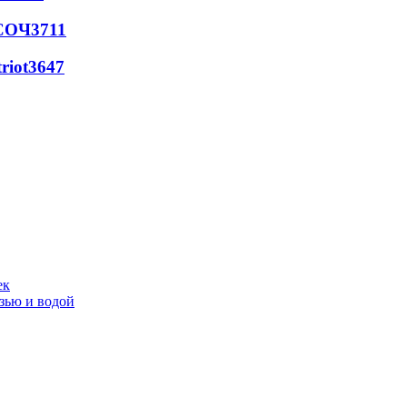
 СОЧ
3711
riot
3647
ек
язью и водой