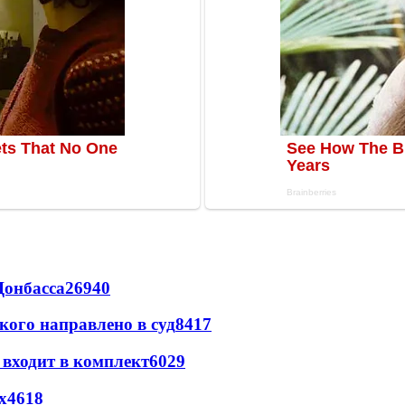
Донбасса
26940
кого направлено в суд
8417
 входит в комплект
6029
х
4618