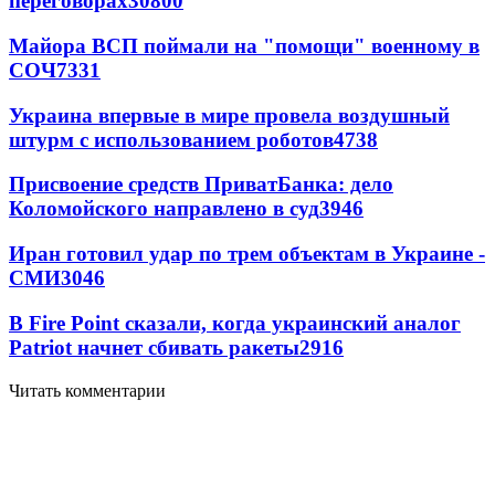
переговорах
30800
Майора ВСП поймали на "помощи" военному в
СОЧ
7331
Украина впервые в мире провела воздушный
штурм с использованием роботов
4738
Присвоение средств ПриватБанка: дело
Коломойского направлено в суд
3946
Иран готовил удар по трем объектам в Украине -
СМИ
3046
В Fire Point сказали, когда украинский аналог
Patriot начнет сбивать ракеты
2916
Читать комментарии