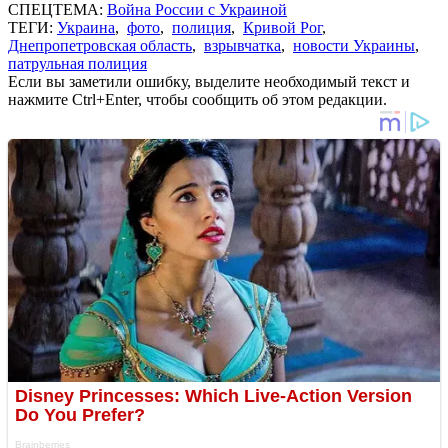
СПЕЦТЕМА:
Война России с Украиной
ТЕГИ:
Украина
,
фото
,
полиция
,
Кривой Рог
,
Днепропетровская область
,
взрывчатка
,
новости Украины
,
патрульная полиция
Если вы заметили ошибку, выделите необходимый текст и
нажмите Ctrl+Enter, чтобы сообщить об этом редакции.