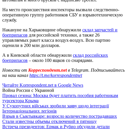
На место происшествия инспекторы вызвали следственно-
оперативную группу работников СБУ и взрывотехническую
службу.
Накануне на Харьковщине обнаружили
склад запчастей и
боеприпасов
для российской техники, а также 26
управляемых ракет класса воздух-воздух. Всю партию
оценили в 200 млн долларов.
А в Киевской области обнаружили
склад российских
боеприпасов
– около 100 ящков со снарядами.
Новости от
Корреспондент.net
в Telegram. Подписывайтесь
на наш канал
https://t.me/korrespondentnet
Читайте Korrespondent.net в Google News
Война России с Украиной
Провал сезона: Москва будет платить пособия работникам
турсектора Крыма
У Сухопутних військах зробили заяву щодо інтеграції
Інтернаціональних легіонів
Взрыв в Сыктывкаре: возросло количество пострадавших
Стали известны объемы отключений в пятницу
Встреча президентов: Ермак и Рубио обсудили детали