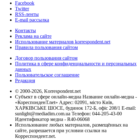
Facebook
Twitter
RSS-ленты
E-mail рассылка
Контакты
Реклама на сайте
Использование материалов korrespondent.net
Правила пользования сайтом
Договор пользования сайтом
Политика в сфере конфиденциальности и персональных
данных
Пользовательское соглашение
Редакция
© 2000-2026, Korrespondent.net
Субъект в сфере онлайн-медиа Название онлайн-медиа -
«КореспонденТ.net» Адрес: 02091, місто Київ,
ХАРКІВСЬКЕ ШОСЕ, будинок 172-Б, офіс 208/1 E-mail:
sunlight@mediadim.com.ua
Телефон: 044-205-43-00
Идентификатор медиа - R40-06068
Использование любых материалов, размещённых на
сайте, разрешается при условии ссылки на
Корреспондент.net.