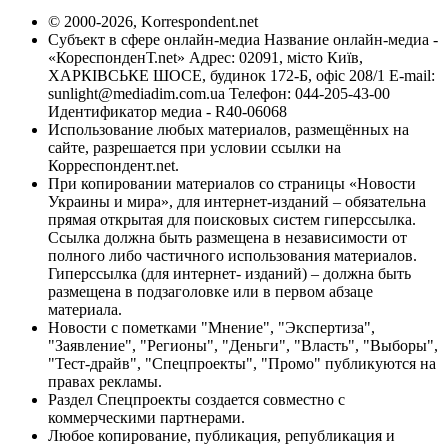
© 2000-2026, Korrespondent.net
Субъект в сфере онлайн-медиа Название онлайн-медиа -
«КореспонденТ.net» Адрес: 02091, місто Київ,
ХАРКІВСЬКЕ ШОСЕ, будинок 172-Б, офіс 208/1 E-mail:
sunlight@mediadim.com.ua
Телефон: 044-205-43-00
Идентификатор медиа - R40-06068
Использование любых материалов, размещённых на
сайте, разрешается при условии ссылки на
Корреспондент.net.
При копировании материалов со страницы «Новости
Украины и мира», для интернет-изданий – обязательна
прямая открытая для поисковых систем гиперссылка.
Ссылка должна быть размещена в независимости от
полного либо частичного использования материалов.
Гиперссылка (для интернет- изданий) – должна быть
размещена в подзаголовке или в первом абзаце
материала.
Новости с пометками "Мнение", "Экспертиза",
"Заявление", "Регионы", "Деньги", "Власть", "Выборы",
"Тест-драйв", "Спецпроекты", "Промо" публикуются на
правах рекламы.
Раздел Спецпроекты создается совместно с
коммерческими партнерами.
Любое копирование, публикация, републикация и