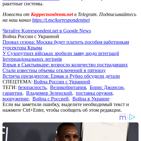
ракетные системы.
Новости от
Корреспондент.net
в Telegram. Подписывайтесь
на наш канал
https://t.me/korrespondentnet
Читайте Korrespondent.net в Google News
Война России с Украиной
Провал сезона: Москва будет платить пособия работникам
турсектора Крыма
У Сухопутних військах зробили заяву щодо інтеграції
Інтернаціональних легіонів
Взрыв в Сыктывкаре: возросло количество пострадавших
Стали известны объемы отключений в пятницу
Встреча президентов: Ермак и Рубио обсудили детали
СПЕЦТЕМА:
Война России с Украиной
ТЕГИ:
безопасность
,
Великобритания
,
Борис Джонсон
,
гарантии
,
Владимир Зеленский
,
поставка оружия
,
вооружение
,
Война с Россией
,
Война в Украине
Если вы заметили ошибку, выделите необходимый текст и
нажмите Ctrl+Enter, чтобы сообщить об этом редакции.