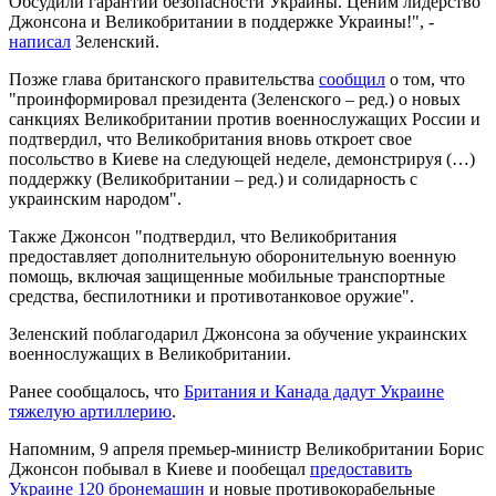
Обсудили гарантии безопасности Украины. Ценим лидерство
Джонсона и Великобритании в поддержке Украины!", -
написал
Зеленский.
Позже глава британского правительства
сообщил
о том, что
"проинформировал президента (Зеленского – ред.) о новых
санкциях Великобритании против военнослужащих России и
подтвердил, что Великобритания вновь откроет свое
посольство в Киеве на следующей неделе, демонстрируя (…)
поддержку (Великобритании – ред.) и солидарность с
украинским народом".
Также Джонсон "подтвердил, что Великобритания
предоставляет дополнительную оборонительную военную
помощь, включая защищенные мобильные транспортные
средства, беспилотники и противотанковое оружие".
Зеленский поблагодарил Джонсона за обучение украинских
военнослужащих в Великобритании.
Ранее сообщалось, что
Британия и Канада дадут Украине
тяжелую артиллерию
.
Напомним, 9 апреля премьер-министр Великобритании Борис
Джонсон побывал в Киеве и пообещал
предоставить
Украине 120 бронемашин
и новые противокорабельные