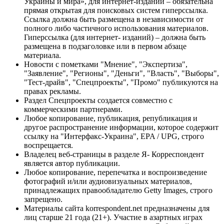
Украины и мира», для интернет-изданий – обязательна
прямая открытая для поисковых систем гиперссылка.
Ссылка должна быть размещена в независимости от
полного либо частичного использования материалов.
Гиперссылка (для интернет- изданий) – должна быть
размещена в подзаголовке или в первом абзаце
материала.
Новости с пометками "Мнение", "Экспертиза",
"Заявление", "Регионы", "Деньги", "Власть", "Выборы",
"Тест-драйв", "Спецпроекты", "Промо" публикуются на
правах рекламы.
Раздел Спецпроекты создается совместно с
коммерческими партнерами.
Любое копирование, публикация, републикация и
другое распространение информации, которое содержит
ссылку на "Интерфакс-Украина", EPA / UPG, строго
воспрещается.
Владелец веб-страницы в разделе Я- Корреспондент
является автор публикации.
Любое копирование, перепечатка и воспроизведение
фотографий и/или аудиовизуальных материалов,
принадлежащих правообладателю Getty Images, строго
запрещено.
Материалы сайта korrespondent.net предназначены для
лиц старше 21 года (21+). Участие в азартных играх