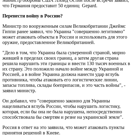
Министр обороны США Ллойд Остин после встречи заявил,
что Германия предоставит 50 единиц Gepard.
Перенести войну в Россию?
Министр по вооруженным силам Великобритании Джеймс
Гиппи ранее заявил, что Украина "совершенно легитимно"
может атаковать объекты в России и использовать для этого
оружие, предоставленное Великобританией.
"Дело в том, что Украина была суверенной страной, мирно
жившей в пределах своих границ, а затем другая страна
решила нарушить эти границы и ввести 130 тысяч военных в
их страну. Это положило начало войне между Украиной и
Россией, а в войне Украина должна нанести удар вглубь
противника, чтобы атаковать его логистические линии,
запасы топлива, склады боеприпасов, и это часть войны", -
заявил министр.
Он добавил, что "совершенно законно для Украины
нацеливаться вглубь России, чтобы нарушить логистику,
которая, если бы она не была нарушена, непосредственно
способствовала бы смертям и резне на украинской земле".
Россия в ответ на это заявила, что может атаковать пункты
принятия решений в Киеве.