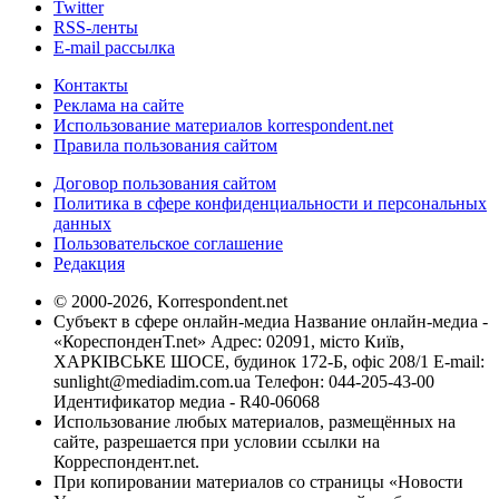
Twitter
RSS-ленты
E-mail рассылка
Контакты
Реклама на сайте
Использование материалов korrespondent.net
Правила пользования сайтом
Договор пользования сайтом
Политика в сфере конфиденциальности и персональных
данных
Пользовательское соглашение
Редакция
© 2000-2026, Korrespondent.net
Субъект в сфере онлайн-медиа Название онлайн-медиа -
«КореспонденТ.net» Адрес: 02091, місто Київ,
ХАРКІВСЬКЕ ШОСЕ, будинок 172-Б, офіс 208/1 E-mail:
sunlight@mediadim.com.ua
Телефон: 044-205-43-00
Идентификатор медиа - R40-06068
Использование любых материалов, размещённых на
сайте, разрешается при условии ссылки на
Корреспондент.net.
При копировании материалов со страницы «Новости