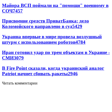
Майора ВСП поймали на "помощи" военному в
СОЧ
7457
Присвоение средств ПриватБанка: дело
Коломойского направлено в суд
5429
Украина впервые в мире провела воздушный
штурм с использованием роботов
4784
Иран готовил удар по трем объектам в Украине -
СМИ
3079
В Fire Point сказали, когда украинский аналог
Patriot начнет сбивать ракеты
2946
Читать комментарии