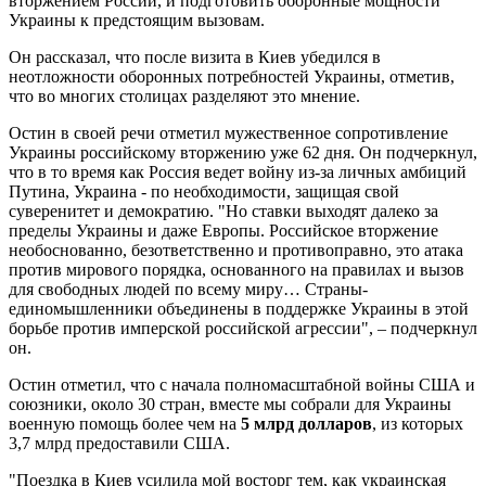
вторжением России, и подготовить оборонные мощности
Украины к предстоящим вызовам.
Он рассказал, что после визита в Киев убедился в
неотложности оборонных потребностей Украины, отметив,
что во многих столицах разделяют это мнение.
Остин в своей речи отметил мужественное сопротивление
Украины российскому вторжению уже 62 дня. Он подчеркнул,
что в то время как Россия ведет войну из-за личных амбиций
Путина, Украина - по необходимости, защищая свой
суверенитет и демократию. "Но ставки выходят далеко за
пределы Украины и даже Европы. Российское вторжение
необоснованно, безответственно и противоправно, это атака
против мирового порядка, основанного на правилах и вызов
для свободных людей по всему миру… Страны-
единомышленники объединены в поддержке Украины в этой
борьбе против имперской российской агрессии", – подчеркнул
он.
Остин отметил, что с начала полномасштабной войны США и
союзники, около 30 стран, вместе мы собрали для Украины
военную помощь более чем на
5 млрд долларов
, из которых
3,7 млрд предоставили США.
"Поездка в Киев усилила мой восторг тем, как украинская