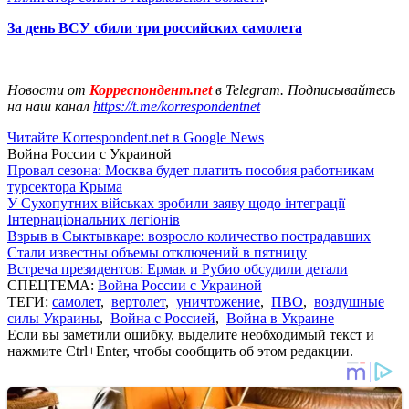
За день ВСУ сбили три российских самолета
Новости от
Корреспондент.net
в Telegram. Подписывайтесь
на наш канал
https://t.me/korrespondentnet
Читайте Korrespondent.net в Google News
Война России с Украиной
Провал сезона: Москва будет платить пособия работникам
турсектора Крыма
У Сухопутних військах зробили заяву щодо інтеграції
Інтернаціональних легіонів
Взрыв в Сыктывкаре: возросло количество пострадавших
Стали известны объемы отключений в пятницу
Встреча президентов: Ермак и Рубио обсудили детали
СПЕЦТЕМА:
Война России с Украиной
ТЕГИ:
самолет
,
вертолет
,
уничтожение
,
ПВО
,
воздушные
силы Украины
,
Война с Россией
,
Война в Украине
Если вы заметили ошибку, выделите необходимый текст и
нажмите Ctrl+Enter, чтобы сообщить об этом редакции.