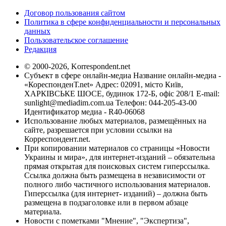
Договор пользования сайтом
Политика в сфере конфиденциальности и персональных
данных
Пользовательское соглашение
Редакция
© 2000-2026, Korrespondent.net
Субъект в сфере онлайн-медиа Название онлайн-медиа -
«КореспонденТ.net» Адрес: 02091, місто Київ,
ХАРКІВСЬКЕ ШОСЕ, будинок 172-Б, офіс 208/1 E-mail:
sunlight@mediadim.com.ua
Телефон: 044-205-43-00
Идентификатор медиа - R40-06068
Использование любых материалов, размещённых на
сайте, разрешается при условии ссылки на
Корреспондент.net.
При копировании материалов со страницы «Новости
Украины и мира», для интернет-изданий – обязательна
прямая открытая для поисковых систем гиперссылка.
Ссылка должна быть размещена в независимости от
полного либо частичного использования материалов.
Гиперссылка (для интернет- изданий) – должна быть
размещена в подзаголовке или в первом абзаце
материала.
Новости с пометками "Мнение", "Экспертиза",