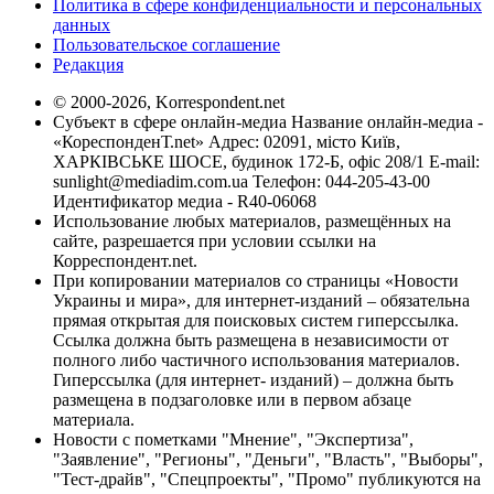
Политика в сфере конфиденциальности и персональных
данных
Пользовательское соглашение
Редакция
© 2000-2026, Korrespondent.net
Субъект в сфере онлайн-медиа Название онлайн-медиа -
«КореспонденТ.net» Адрес: 02091, місто Київ,
ХАРКІВСЬКЕ ШОСЕ, будинок 172-Б, офіс 208/1 E-mail:
sunlight@mediadim.com.ua
Телефон: 044-205-43-00
Идентификатор медиа - R40-06068
Использование любых материалов, размещённых на
сайте, разрешается при условии ссылки на
Корреспондент.net.
При копировании материалов со страницы «Новости
Украины и мира», для интернет-изданий – обязательна
прямая открытая для поисковых систем гиперссылка.
Ссылка должна быть размещена в независимости от
полного либо частичного использования материалов.
Гиперссылка (для интернет- изданий) – должна быть
размещена в подзаголовке или в первом абзаце
материала.
Новости с пометками "Мнение", "Экспертиза",
"Заявление", "Регионы", "Деньги", "Власть", "Выборы",
"Тест-драйв", "Спецпроекты", "Промо" публикуются на