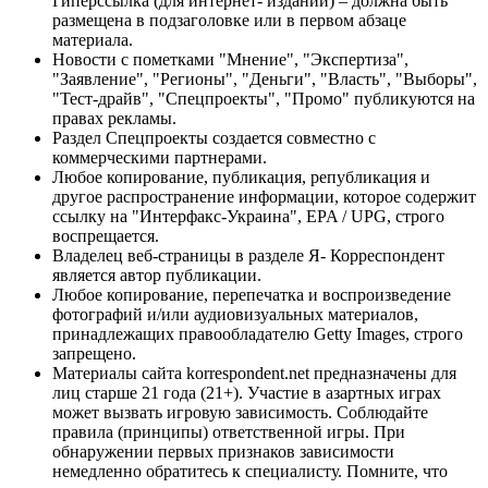
Гиперссылка (для интернет- изданий) – должна быть
размещена в подзаголовке или в первом абзаце
материала.
Новости с пометками "Мнение", "Экспертиза",
"Заявление", "Регионы", "Деньги", "Власть", "Выборы",
"Тест-драйв", "Спецпроекты", "Промо" публикуются на
правах рекламы.
Раздел Спецпроекты создается совместно с
коммерческими партнерами.
Любое копирование, публикация, републикация и
другое распространение информации, которое содержит
ссылку на "Интерфакс-Украина", EPA / UPG, строго
воспрещается.
Владелец веб-страницы в разделе Я- Корреспондент
является автор публикации.
Любое копирование, перепечатка и воспроизведение
фотографий и/или аудиовизуальных материалов,
принадлежащих правообладателю Getty Images, строго
запрещено.
Материалы сайта korrespondent.net предназначены для
лиц старше 21 года (21+). Участие в азартных играх
может вызвать игровую зависимость. Соблюдайте
правила (принципы) ответственной игры. При
обнаружении первых признаков зависимости
немедленно обратитесь к специалисту. Помните, что