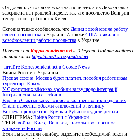
Он добавил, что физическая часть переезда из Львова была
завершена на прошлой неделе, так что посольство Венгрии
теперь снова работает в Киеве.
Сегодня также сообщалось, что
Дания возобновила работу
своего посольства
в Украине. А также
США заявили о
возобновлении работы посольства
в Украине.
Новости от
Корреспондент.net
в Telegram. Подписывайтесь
на наш канал
https://t.me/korrespondentnet
Читайте Korrespondent.net в Google News
Война России с Украиной
Провал сезона: Москва будет платить пособия работникам
турсектора Крыма
У Сухопутних військах зробили заяву щодо інтеграції
Інтернаціональних легіонів
Взрыв в Сыктывкаре: возросло количество пострадавших
Стали известны объемы отключений в пятницу
Встреча президентов: Ермак и Рубио обсудили детали
СПЕЦТЕМА:
Война России с Украиной
ТЕГИ:
война
,
Киев
,
Венгрия
,
посольство
,
военное
вторжение России
Если вы заметили ошибку, выделите необходимый текст и