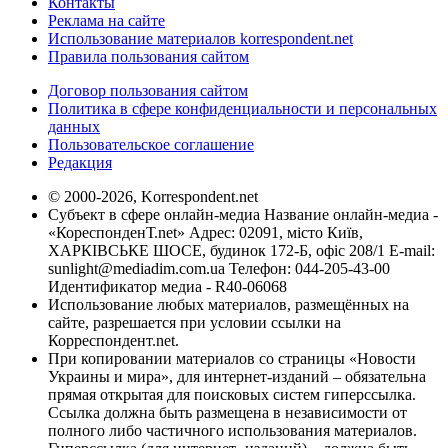
Контакты
Реклама на сайте
Использование материалов korrespondent.net
Правила пользования сайтом
Договор пользования сайтом
Политика в сфере конфиденциальности и персональных
данных
Пользовательское соглашение
Редакция
© 2000-2026, Korrespondent.net
Субъект в сфере онлайн-медиа Название онлайн-медиа -
«КореспонденТ.net» Адрес: 02091, місто Київ,
ХАРКІВСЬКЕ ШОСЕ, будинок 172-Б, офіс 208/1 E-mail:
sunlight@mediadim.com.ua
Телефон: 044-205-43-00
Идентификатор медиа - R40-06068
Использование любых материалов, размещённых на
сайте, разрешается при условии ссылки на
Корреспондент.net.
При копировании материалов со страницы «Новости
Украины и мира», для интернет-изданий – обязательна
прямая открытая для поисковых систем гиперссылка.
Ссылка должна быть размещена в независимости от
полного либо частичного использования материалов.