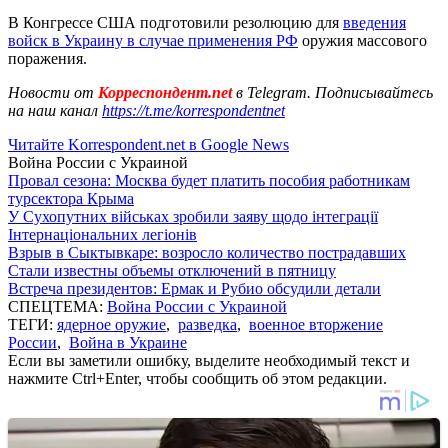
В Конгрессе США подготовили резолюцию для
введения
войск в Украину в случае применения РФ
оружия массового
поражения.
Новости от
Корреспондент.net
в Telegram. Подписывайтесь
на наш канал
https://t.me/korrespondentnet
Читайте Korrespondent.net в Google News
Война России с Украиной
Провал сезона: Москва будет платить пособия работникам
турсектора Крыма
У Сухопутних військах зробили заяву щодо інтеграції
Інтернаціональних легіонів
Взрыв в Сыктывкаре: возросло количество пострадавших
Стали известны объемы отключений в пятницу
Встреча президентов: Ермак и Рубио обсудили детали
СПЕЦТЕМА:
Война России с Украиной
ТЕГИ:
ядерное оружие
,
разведка
,
военное вторжение
России
,
Война в Украине
Если вы заметили ошибку, выделите необходимый текст и
нажмите Ctrl+Enter, чтобы сообщить об этом редакции.