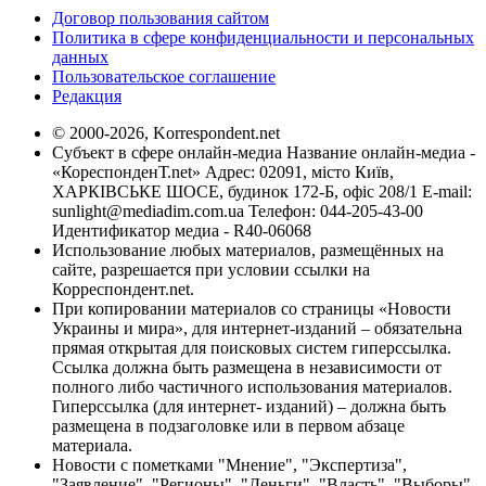
Договор пользования сайтом
Политика в сфере конфиденциальности и персональных
данных
Пользовательское соглашение
Редакция
© 2000-2026, Korrespondent.net
Субъект в сфере онлайн-медиа Название онлайн-медиа -
«КореспонденТ.net» Адрес: 02091, місто Київ,
ХАРКІВСЬКЕ ШОСЕ, будинок 172-Б, офіс 208/1 E-mail:
sunlight@mediadim.com.ua
Телефон: 044-205-43-00
Идентификатор медиа - R40-06068
Использование любых материалов, размещённых на
сайте, разрешается при условии ссылки на
Корреспондент.net.
При копировании материалов со страницы «Новости
Украины и мира», для интернет-изданий – обязательна
прямая открытая для поисковых систем гиперссылка.
Ссылка должна быть размещена в независимости от
полного либо частичного использования материалов.
Гиперссылка (для интернет- изданий) – должна быть
размещена в подзаголовке или в первом абзаце
материала.
Новости с пометками "Мнение", "Экспертиза",
"Заявление", "Регионы", "Деньги", "Власть", "Выборы",