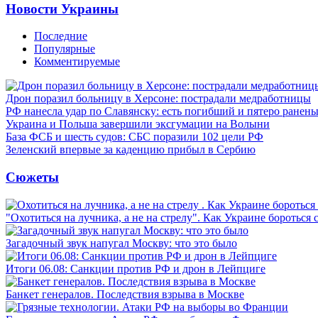
Новости Украины
Последние
Популярные
Комментируемые
Дрон поразил больницу в Херсоне: пострадали медработницы
РФ нанесла удар по Славянску: есть погибший и пятеро ранен
Украина и Польша завершили эксгумации на Волыни
База ФСБ и шесть судов: СБС поразили 102 цели РФ
Зеленский впервые за каденцию прибыл в Сербию
Сюжеты
"Охотиться на лучника, а не на стрелу". Как Украине бороться 
Загадочный звук напугал Москву: что это было
Итоги 06.08: Санкции против РФ и дрон в Лейпциге
Банкет генералов. Последствия взрыва в Москве