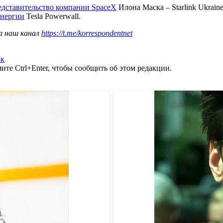
едставительство компании SpaceX
Илона Маска – Starlink Ukrain
энергии
Tesla Powerwall.
а наш канал
https://t.me/korrespondentnet
ак
те Ctrl+Enter, чтобы сообщить об этом редакции.