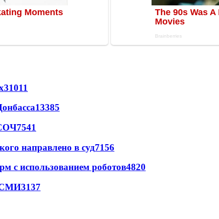
х
31011
Донбасса
13385
 СОЧ
7541
кого направлено в суд
7156
рм с использованием роботов
4820
- СМИ
3137