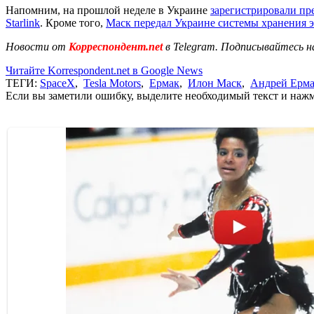
Напомним, на прошлой неделе в Украине
зарегистрировали пр
Starlink
. Кроме того,
Маск передал Украине системы хранения 
Новости от
Корреспондент.net
в Telegram. Подписывайтесь н
Читайте Korrespondent.net в Google News
ТЕГИ:
SpaceX
,
Tesla Motors
,
Ермак
,
Илон Маск
,
Андрей Ерм
Если вы заметили ошибку, выделите необходимый текст и нажми