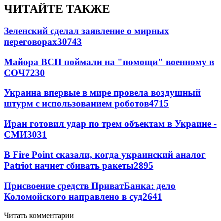
ЧИТАЙТЕ ТАКЖЕ
Зеленский сделал заявление о мирных
переговорах
30743
Майора ВСП поймали на "помощи" военному в
СОЧ
7230
Украина впервые в мире провела воздушный
штурм с использованием роботов
4715
Иран готовил удар по трем объектам в Украине -
СМИ
3031
В Fire Point сказали, когда украинский аналог
Patriot начнет сбивать ракеты
2895
Присвоение средств ПриватБанка: дело
Коломойского направлено в суд
2641
Читать комментарии