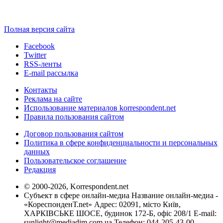
Полная версия сайта
Facebook
Twitter
RSS-ленты
E-mail рассылка
Контакты
Реклама на сайте
Использование материалов korrespondent.net
Правила пользования сайтом
Договор пользования сайтом
Политика в сфере конфиденциальности и персональных
данных
Пользовательское соглашение
Редакция
© 2000-2026, Korrespondent.net
Субъект в сфере онлайн-медиа Название онлайн-медиа -
«КореспонденТ.net» Адрес: 02091, місто Київ,
ХАРКІВСЬКЕ ШОСЕ, будинок 172-Б, офіс 208/1 E-mail:
sunlight@mediadim.com.ua
Телефон: 044-205-43-00