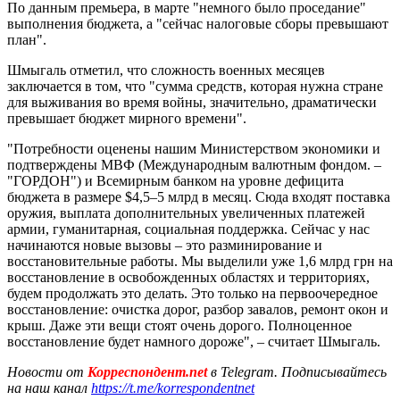
По данным премьера, в марте "немного было проседание"
выполнения бюджета, а "сейчас налоговые сборы превышают
план".
Шмыгаль отметил, что сложность военных месяцев
заключается в том, что "сумма средств, которая нужна стране
для выживания во время войны, значительно, драматически
превышает бюджет мирного времени".
"Потребности оценены нашим Министерством экономики и
подтверждены МВФ (Международным валютным фондом. –
"ГОРДОН") и Всемирным банком на уровне дефицита
бюджета в размере $4,5–5 млрд в месяц. Сюда входят поставка
оружия, выплата дополнительных увеличенных платежей
армии, гуманитарная, социальная поддержка. Сейчас у нас
начинаются новые вызовы – это разминирование и
восстановительные работы. Мы выделили уже 1,6 млрд грн на
восстановление в освобожденных областях и территориях,
будем продолжать это делать. Это только на первоочередное
восстановление: очистка дорог, разбор завалов, ремонт окон и
крыш. Даже эти вещи стоят очень дорого. Полноценное
восстановление будет намного дороже", – считает Шмыгаль.
Новости от
Корреспондент.net
в Telegram. Подписывайтесь
на наш канал
https://t.me/korrespondentnet