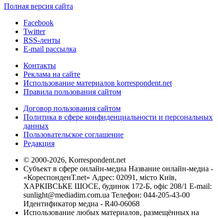
Полная версия сайта
Facebook
Twitter
RSS-ленты
E-mail рассылка
Контакты
Реклама на сайте
Использование материалов korrespondent.net
Правила пользования сайтом
Договор пользования сайтом
Политика в сфере конфиденциальности и персональных
данных
Пользовательское соглашение
Редакция
© 2000-2026, Korrespondent.net
Субъект в сфере онлайн-медиа Название онлайн-медиа -
«КореспонденТ.net» Адрес: 02091, місто Київ,
ХАРКІВСЬКЕ ШОСЕ, будинок 172-Б, офіс 208/1 E-mail:
sunlight@mediadim.com.ua
Телефон: 044-205-43-00
Идентификатор медиа - R40-06068
Использование любых материалов, размещённых на