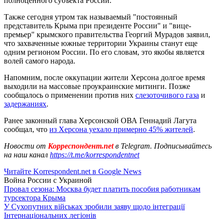
полноценного субъекта России.
Также сегодня утром так называемый "постоянный
представитель Крыма при президенте России" и "вице-
премьер" крымского правительства Георгий Мурадов заявил,
что захваченные южные территории Украины станут еще
одним регионом России. По его словам, это якобы является
волей самого народа.
Напомним, после оккупации жители Херсона долгое время
выходили на массовые проукраинские митинги. Позже
сообщалось о применении против них
слезоточивого газа
и
задержаниях
.
Ранее законный глава Херсонской ОВА Геннадий Лагута
сообщал, что
из Херсона уехало примерно 45% жителей
.
Новости от
Корреспондент.net
в Telegram. Подписывайтесь
на наш канал
https://t.me/korrespondentnet
Читайте Korrespondent.net в Google News
Война России с Украиной
Провал сезона: Москва будет платить пособия работникам
турсектора Крыма
У Сухопутних військах зробили заяву щодо інтеграції
Інтернаціональних легіонів