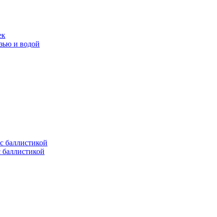
ек
язью и водой
с баллистикой