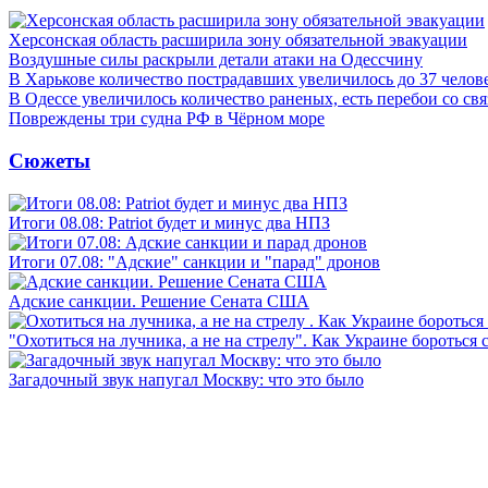
Херсонская область расширила зону обязательной эвакуации
Воздушные силы раскрыли детали атаки на Одессчину
В Харькове количество пострадавших увеличилось до 37 челов
В Одессе увеличилось количество раненых, есть перебои со св
Повреждены три судна РФ в Чёрном море
Сюжеты
Итоги 08.08: Patriot будет и минус два НПЗ
Итоги 07.08: "Адские" санкции и "парад" дронов
Адские санкции. Решение Сената США
"Охотиться на лучника, а не на стрелу". Как Украине бороться 
Загадочный звук напугал Москву: что это было