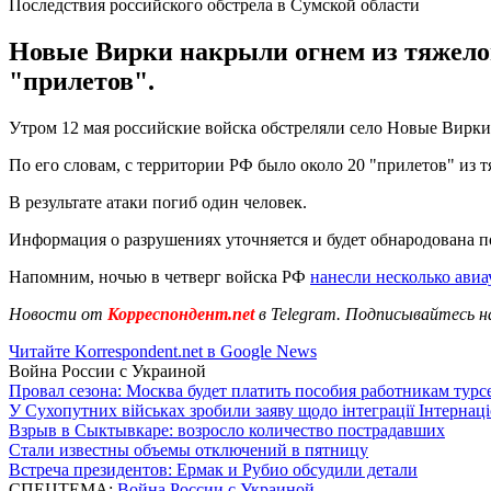
Последствия российского обстрела в Сумской области
Новые Вирки накрыли огнем из тяжелой
"прилетов".
Утром 12 мая российские войска обстреляли село Новые Вирк
По его словам, с территории РФ было около 20 "прилетов" из 
В результате атаки погиб один человек.
Информация о разрушениях уточняется и будет обнародована п
Напомним, ночью в четверг войска РФ
нанесли несколько ави
Новости от
Корреспондент.net
в Telegram. Подписывайтесь н
Читайте Korrespondent.net в Google News
Война России с Украиной
Провал сезона: Москва будет платить пособия работникам тур
У Сухопутних військах зробили заяву щодо інтеграції Інтернац
Взрыв в Сыктывкаре: возросло количество пострадавших
Стали известны объемы отключений в пятницу
Встреча президентов: Ермак и Рубио обсудили детали
СПЕЦТЕМА:
Война России с Украиной