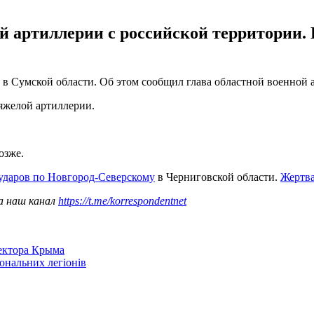
 артиллерии с российской территории. 
и в Сумской области. Об этом сообщил глава областной военн
тяжелой артиллерии.
озже.
аударов по Новгород-Северскому
в Черниговской области.
Жертва
а наш канал
https://t.me/korrespondentnet
сектора Крыма
іональних легіонів