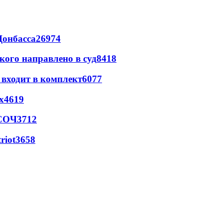
Донбасса
26974
кого направлено в суд
8418
 входит в комплект
6077
х
4619
 СОЧ
3712
riot
3658