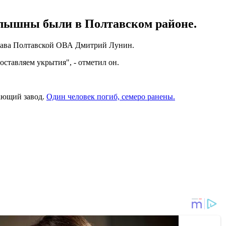
слышны были в Полтавском районе.
ава Полтавской ОВА Дмитрий Лунин.
ставляем укрытия", - отметил он.
вающий завод.
Один человек погиб, семеро ранены.