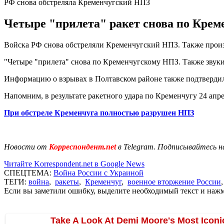
РФ снова обстреляла Кременчугский НПЗ
Четыре "прилета" ракет снова по Кре
Войска РФ снова обстреляли Кременчугский НПЗ. Также прои
"Четыре "прилета" снова по Кременчугскому НПЗ. Также звуки
Информацию о взрывах в Полтавском районе также подтвердил
Напомним, в результате ракетного удара по Кременчугу 24 ап
При обстреле Кременчуга полностью разрушен НПЗ
Новости от
Корреспондент.net
в Telegram. Подписывайтесь н
Читайте Korrespondent.net в Google News
СПЕЦТЕМА:
Война России с Украиной
ТЕГИ:
война
,
ракеты
,
Кременчуг
,
военное вторжение России
Если вы заметили ошибку, выделите необходимый текст и нажми