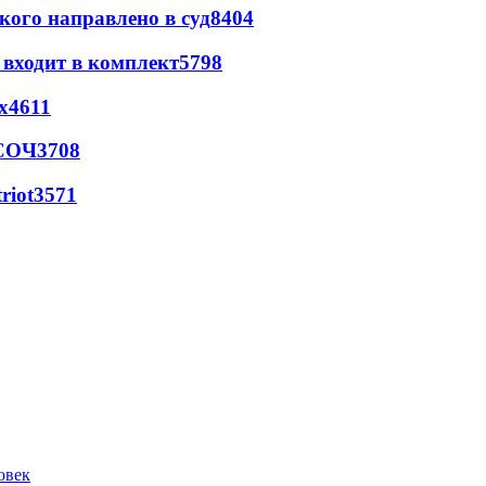
кого направлено в суд
8404
 входит в комплект
5798
х
4611
 СОЧ
3708
riot
3571
овек