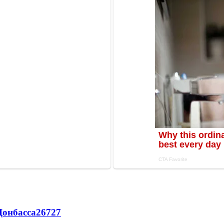
Донбасса
26727