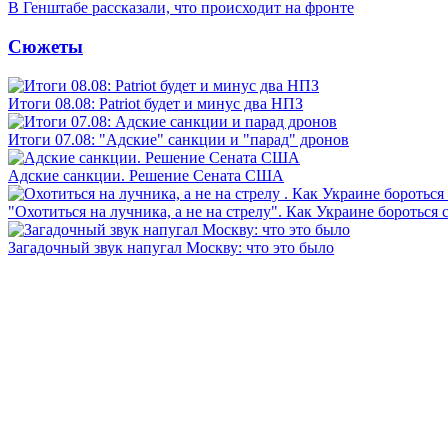
В Генштабе рассказали, что происходит на фронте
Сюжеты
Итоги 08.08: Patriot будет и минус два НПЗ
Итоги 07.08: "Адские" санкции и "парад" дронов
Адские санкции. Решение Сената США
"Охотиться на лучника, а не на стрелу". Как Украине бороться 
Загадочный звук напугал Москву: что это было