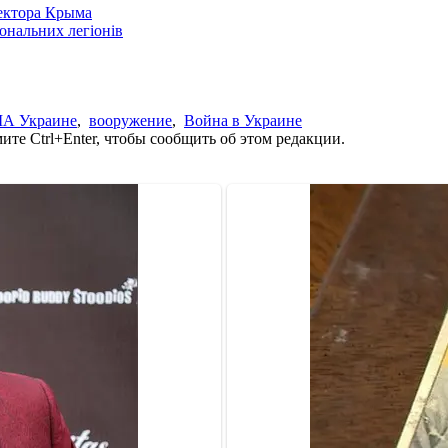
сектора Крыма
іональних легіонів
ША Украине
,
вооружение
,
Война в Украине
те Ctrl+Enter, чтобы сообщить об этом редакции.