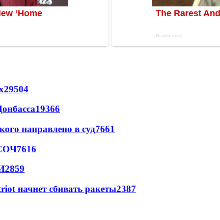
х
29504
Донбасса
19366
кого направлено в суд
7661
 СОЧ
7616
И
2859
triot начнет сбивать ракеты
2387