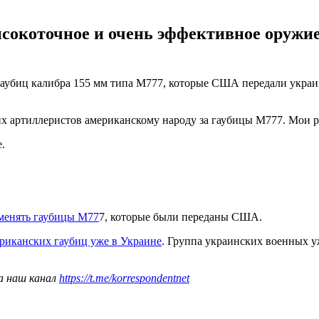
сокоточное и очень эффективное оружие
убиц калибра 155 мм типа М777, которые США передали украи
их артиллеристов американскому народу за гаубицы М777. Мои р
.
менять гаубицы М77
7, которые были переданы США.
ериканских гаубиц уже в Украине
. Группа украинских военных у
а наш канал
https://t.me/korrespondentnet