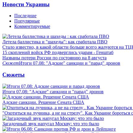
Новости Украины
Последние
Популярные
Комментируемые
Летела баллистика и "шахеды": как сработала ПВО
Стало известно, в какой области больше всего жалуются на ТЦ
15 скоплений войск РФ подверглись ударам - Генштаб
Названы потери России по состоянию на 8 августа
Сюжет
Итоги 07.08: "Адские" санкции и "парад" дронов
Сюжеты
Итоги 07.08: "Адские" санкции и "парад" дронов
Адские санкции. Решение Сената США
"Охотиться на лучника, а не на стрелу". Как Украине бороться 
Загадочный звук напугал Москву: что это было