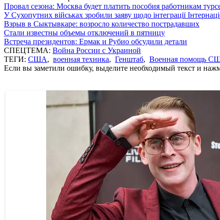
Провал сезона: Москва будет платить пособия работникам тур
У Сухопутних військах зробили заяву щодо інтеграції Інтернац
Взрыв в Сыктывкаре: возросло количество пострадавших
Стали известны объемы отключений в пятницу
Встреча президентов: Ермак и Рубио обсудили детали
СПЕЦТЕМА:
Война России с Украиной
ТЕГИ:
США
,
военная техника
,
Генштаб
,
Военная помощь С
Если вы заметили ошибку, выделите необходимый текст и нажми