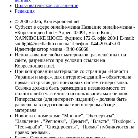
Пользовательское соглашение
Редакция
© 2000-2026, Korrespondent.net
Субъект в сфере онлайн-медиа Название онлайн-медиа -
«КореспонденТ.net» Адрес: 02091, місто Київ,
ХАРКІВСЬКЕ ШОСЕ, будинок 172-Б, офіс 208/1 E-mail:
sunlight@mediadim.com.ua
Телефон: 044-205-43-00
Идентификатор медиа - R40-06068
Использование любых материалов, размещённых на
сайте, разрешается при условии ссылки на
Корреспондент.net.
При копировании материалов со страницы «Новости
Украины и мира», для интернет-изданий – обязательна
прямая открытая для поисковых систем гиперссылка.
Ссылка должна быть размещена в независимости от
полного либо частичного использования материалов.
Гиперссылка (для интернет- изданий) – должна быть
размещена в подзаголовке или в первом абзаце
материала.
Новости с пометками "Мнение", "Экспертиза",
"Заявление", "Регионы", "Деньги", "Власть", "Выборы",
"Тест-драйв", "Спецпроекты", "Промо" публикуются на
правах рекламы.
Раздел Спецпроекты создается совместно с