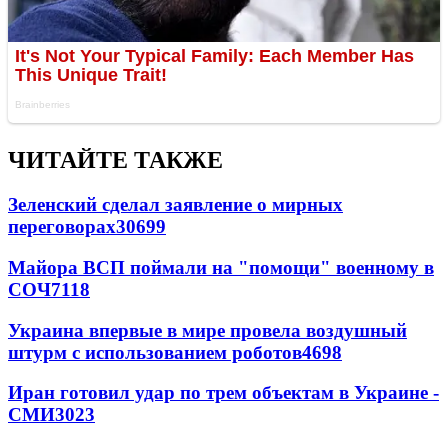
ЧИТАЙТЕ ТАКЖЕ
Зеленский сделал заявление о мирных
переговорах
30699
Майора ВСП поймали на "помощи" военному в
СОЧ
7118
Украина впервые в мире провела воздушный
штурм с использованием роботов
4698
Иран готовил удар по трем объектам в Украине -
СМИ
3023