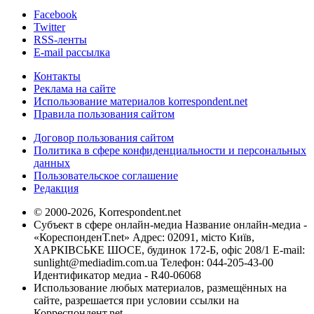
Facebook
Twitter
RSS-ленты
E-mail рассылка
Контакты
Реклама на сайте
Использование материалов korrespondent.net
Правила пользования сайтом
Договор пользования сайтом
Политика в сфере конфиденциальности и персональных
данных
Пользовательское соглашение
Редакция
© 2000-2026, Korrespondent.net
Субъект в сфере онлайн-медиа Название онлайн-медиа -
«КореспонденТ.net» Адрес: 02091, місто Київ,
ХАРКІВСЬКЕ ШОСЕ, будинок 172-Б, офіс 208/1 E-mail:
sunlight@mediadim.com.ua
Телефон: 044-205-43-00
Идентификатор медиа - R40-06068
Использование любых материалов, размещённых на
сайте, разрешается при условии ссылки на
Корреспондент.net.