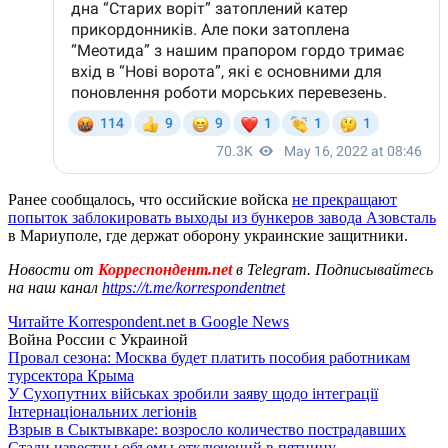
Ранее сообщалось, что оссийские войска
не прекращают
попыток заблокировать выходы из бункеров завода Азовсталь
в Мариуполе, где держат оборону украинские защитники.
Новости от
Корреспондент.net
в Telegram. Подписывайтесь
на наш канал
https://t.me/korrespondentnet
Читайте Korrespondent.net в Google News
Война России с Украиной
Провал сезона: Москва будет платить пособия работникам
турсектора Крыма
У Сухопутних військах зробили заяву щодо інтеграції
Інтернаціональних легіонів
Взрыв в Сыктывкаре: возросло количество пострадавших
Стали известны объемы отключений в пятницу