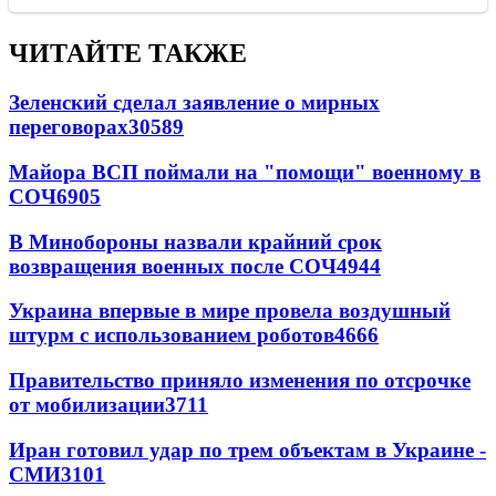
ЧИТАЙТЕ ТАКЖЕ
Зеленский сделал заявление о мирных
переговорах
30589
Майора ВСП поймали на "помощи" военному в
СОЧ
6905
В Минобороны назвали крайний срок
возвращения военных после СОЧ
4944
Украина впервые в мире провела воздушный
штурм с использованием роботов
4666
Правительство приняло изменения по отсрочке
от мобилизации
3711
Иран готовил удар по трем объектам в Украине -
СМИ
3101