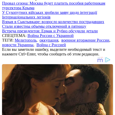
Провал сезона: Москва будет платить пособия работникам
турсектора Крыма
У Сухопутних військах зробили заяву щодо інтеграції
Інтернаціональних легіонів
Взрыв в Сыктывкаре: возросло количество пострадавших
Стали известны объемы отключений в пятницу
Встреча президентов: Ермак и Рубио обсудили детали
СПЕЦТЕМА:
Война России с Украиной
ТЕГИ:
Мелитополь
,
оккупация
,
военное вторжение России
,
новости Украины
,
Война с Россией
Если вы заметили ошибку, выделите необходимый текст и
нажмите Ctrl+Enter, чтобы сообщить об этом редакции.