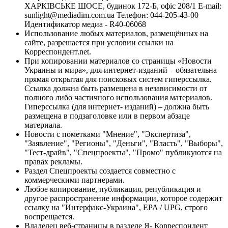
ХАРКІВСЬКЕ ШОСЕ, будинок 172-Б, офіс 208/1 E-mail:
sunlight@mediadim.com.ua
Телефон: 044-205-43-00
Идентификатор медиа - R40-06068
Использование любых материалов, размещённых на
сайте, разрешается при условии ссылки на
Корреспондент.net.
При копировании материалов со страницы «Новости
Украины и мира», для интернет-изданий – обязательна
прямая открытая для поисковых систем гиперссылка.
Ссылка должна быть размещена в независимости от
полного либо частичного использования материалов.
Гиперссылка (для интернет- изданий) – должна быть
размещена в подзаголовке или в первом абзаце
материала.
Новости с пометками "Мнение", "Экспертиза",
"Заявление", "Регионы", "Деньги", "Власть", "Выборы",
"Тест-драйв", "Спецпроекты", "Промо" публикуются на
правах рекламы.
Раздел Спецпроекты создается совместно с
коммерческими партнерами.
Любое копирование, публикация, републикация и
другое распространение информации, которое содержит
ссылку на "Интерфакс-Украина", EPA / UPG, строго
воспрещается.
Владелец веб-страницы в разделе Я- Корреспондент