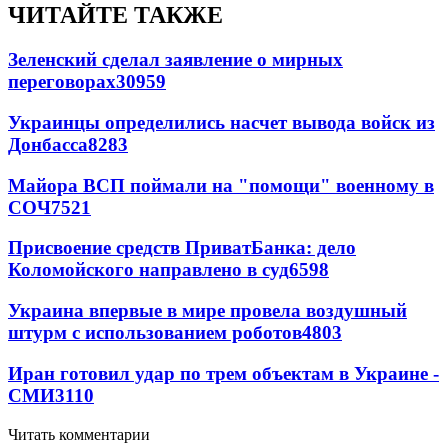
ЧИТАЙТЕ ТАКЖЕ
Зеленский сделал заявление о мирных
переговорах
30959
Украинцы определились насчет вывода войск из
Донбасса
8283
Майора ВСП поймали на "помощи" военному в
СОЧ
7521
Присвоение средств ПриватБанка: дело
Коломойского направлено в суд
6598
Украина впервые в мире провела воздушный
штурм с использованием роботов
4803
Иран готовил удар по трем объектам в Украине -
СМИ
3110
Читать комментарии