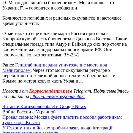
ГСМ, следовавший за бронепоездом. Мелитополь – это
Украина!", – говорится в сообщении.
Количество погибших и раненых оккупантов в настоящее
время уточняется.
Отметим, что еще в начале марта Россия пригнала в
Запорожскую область бронепоезд с Дальнего Востока. Такие
специальные поезда типа Амур и Байкал до сих пор стоят на
вооружении железнодорожных войск армии РФ. Они
вооружены только зенитками ЗУ-23-2.
Ранее
Генштаб подтвердил уничтожение моста под
Мелитополем
. Через этот мост оккупанты регулярно
перевозили по железной дороге технику, боеприпасы из
Крыма на материковую часть Украины.
Новости от
Корреспондент.net
в Telegram. Подписывайтесь
на наш канал
https://t.me/korrespondentnet
Читайте Korrespondent.net в Google News
Война России с Украиной
Провал сезона: Москва будет платить пособия работникам
турсектора Крыма
У Сухопутних військах зробили заяву щодо інтеграції