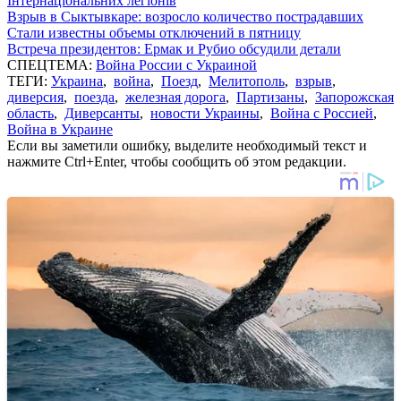
Інтернаціональних легіонів
Взрыв в Сыктывкаре: возросло количество пострадавших
Стали известны объемы отключений в пятницу
Встреча президентов: Ермак и Рубио обсудили детали
СПЕЦТЕМА:
Война России с Украиной
ТЕГИ:
Украина
,
война
,
Поезд
,
Мелитополь
,
взрыв
,
диверсия
,
поезда
,
железная дорога
,
Партизаны
,
Запорожская
область
,
Диверсанты
,
новости Украины
,
Война с Россией
,
Война в Украине
Если вы заметили ошибку, выделите необходимый текст и
нажмите Ctrl+Enter, чтобы сообщить об этом редакции.