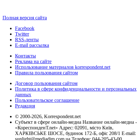
Полная версия сайта
Facebook
Twitter
RSS-ленты
E-mail рассылка
Контакты
Реклама на сайте
Использование материалов korrespondent.net
Правила пользования сайтом
Договор пользования сайтом
Политика в сфере конфиденциальности и персональных
данных
Пользовательское соглашение
Редакция
© 2000-2026, Korrespondent.net
Субъект в сфере онлайн-медиа Название онлайн-медиа -
«КореспонденТ.net» Адрес: 02091, місто Київ,
ХАРКІВСЬКЕ ШОСЕ, будинок 172-Б, офіс 208/1 E-mail:
sunlight@mediadim.com.ua
Телефон: 044-205-43-00