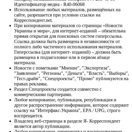
Идентификатор медиа - R40-06068
Использование любых материалов, размещённых на
сайте, разрешается при условии ссылки на
Корреспондент.net.
При копировании материалов со страницы «Новости
Украины и мира», для интернет-изданий – обязательна
прямая открытая для поисковых систем гиперссылка.
Ссылка должна быть размещена в независимости от
полного либо частичного использования материалов.
Гиперссылка (для интернет- изданий) – должна быть
размещена в подзаголовке или в первом абзаце
материала.
Новости с пометками "Мнение", "Экспертиза",
"Заявление", "Регионы", "Деньги", "Власть", "Выборы",
"Тест-драйв", "Спецпроекты", "Промо" публикуются на
правах рекламы.
Раздел Спецпроекты создается совместно с
коммерческими партнерами.
Любое копирование, публикация, републикация и
другое распространение информации, которое содержит
ссылку на "Интерфакс-Украина", EPA / UPG, строго
воспрещается.
Владелец веб-страницы в разделе Я- Корреспондент
является автор публикации.
Любое копирование, перепечатка и воспроизведение