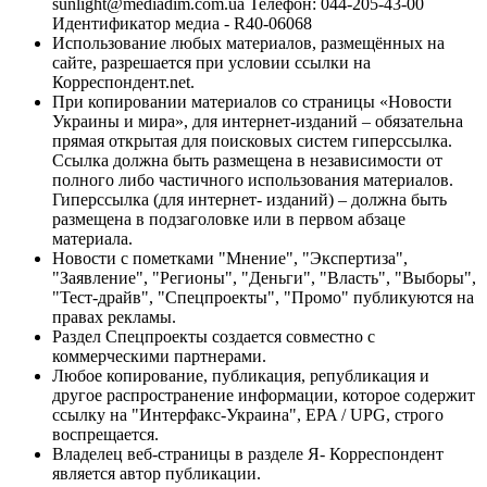
sunlight@mediadim.com.ua
Телефон: 044-205-43-00
Идентификатор медиа - R40-06068
Использование любых материалов, размещённых на
сайте, разрешается при условии ссылки на
Корреспондент.net.
При копировании материалов со страницы «Новости
Украины и мира», для интернет-изданий – обязательна
прямая открытая для поисковых систем гиперссылка.
Ссылка должна быть размещена в независимости от
полного либо частичного использования материалов.
Гиперссылка (для интернет- изданий) – должна быть
размещена в подзаголовке или в первом абзаце
материала.
Новости с пометками "Мнение", "Экспертиза",
"Заявление", "Регионы", "Деньги", "Власть", "Выборы",
"Тест-драйв", "Спецпроекты", "Промо" публикуются на
правах рекламы.
Раздел Спецпроекты создается совместно с
коммерческими партнерами.
Любое копирование, публикация, републикация и
другое распространение информации, которое содержит
ссылку на "Интерфакс-Украина", EPA / UPG, строго
воспрещается.
Владелец веб-страницы в разделе Я- Корреспондент
является автор публикации.