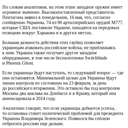
По словам аналитиков, на этом этапе западное оружие имеет
огромное значение. Высокопоставленный представитель
Пентагона заявил в понедельник, 16 мая, что, согласно
сообщению Украины, 74 из 90 артиллерийских орудий M777,
которые США поставили Украине, находятся на передовых
позициях вокруг Харькова и в других местах.
Большая дальность действия этих гаубиц позволяет
украинцам атаковать российские войска, не приближаясь
к ним. Украина также получает другое западное
оборудование, в том числе беспилотники Switchblade
и Phoenix Ghost.
Если украинцы будут наступать, то следующий вопрос — где
они остановятся. Минимальной целью для Украины будут
линии контроля по состоянию на 23 февраля, за день
до российского вторжения. Это оставило бы под контролем
Москвы два анклава на Донбассе и в Крыму, который она
аннексировала в 2014 году.
Аналитики говорят, что если украинцы добьются успеха,
то остановка станет политической проблемой для президента
Украины Владимира Зеленского. Появился бы соблазн
отбросить россиян еще дальше.