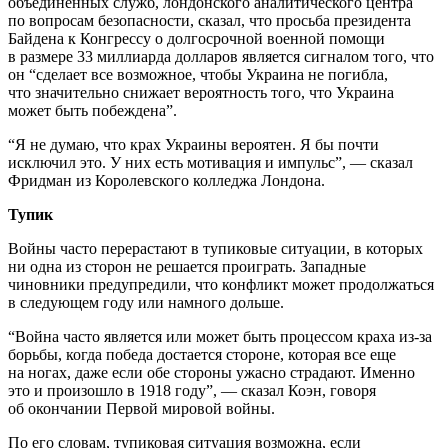
объединенных служб, лондонского аналитического центра
по вопросам безопасности, сказал, что просьба президента
Байдена к Конгрессу о долгосрочной военной помощи
в размере 33 миллиарда долларов является сигналом того, что
он “сделает все возможное, чтобы Украина не погибла,
что значительно снижает вероятность того, что Украина
может быть побеждена”.
“Я не думаю, что крах Украины вероятен. Я бы почти
исключил это. У них есть мотивация и импульс”, — сказал
Фридман из Королевского колледжа Лондона.
Тупик
Войны часто перерастают в тупиковые ситуации, в которых
ни одна из сторон не решается проиграть. Западные
чиновники предупредили, что конфликт может продолжаться
в следующем году или намного дольше.
“Война часто является или может быть процессом краха из-за
борьбы, когда победа достается стороне, которая все еще
на ногах, даже если обе стороны ужасно страдают. Именно
это и произошло в 1918 году”, — сказал Коэн, говоря
об окончании Первой мировой войны.
По его словам, тупиковая ситуация возможна, если