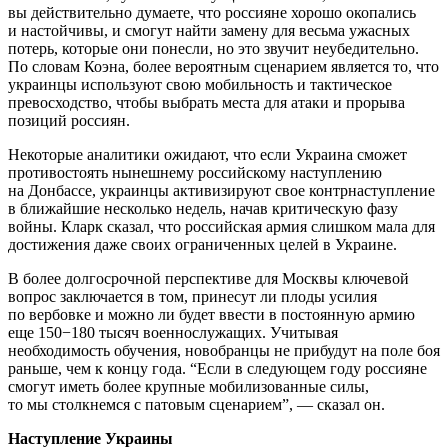
вы действительно думаете, что россияне хорошо окопались
и настойчивы, и смогут найти замену для весьма ужасных
потерь, которые они понесли, но это звучит неубедительно.
По словам Коэна, более вероятным сценарием является то, что
украинцы используют свою мобильность и тактическое
превосходство, чтобы выбрать места для атаки и прорыва
позиций россиян.
Некоторые аналитики ожидают, что если Украина сможет
противостоять нынешнему российскому наступлению
на Донбассе, украинцы активизируют свое контрнаступление
в ближайшие несколько недель, начав критическую фазу
войны. Кларк сказал, что российская армия слишком мала для
достижения даже своих ограниченных целей в Украине.
В более долгосрочной перспективе для Москвы ключевой
вопрос заключается в том, принесут ли плоды усилия
по вербовке и можно ли будет ввести в постоянную армию
еще 150−180 тысяч военнослужащих. Учитывая
необходимость обучения, новобранцы не прибудут на поле боя
раньше, чем к концу года. “Если в следующем году россияне
смогут иметь более крупные мобилизованные силы,
то мы столкнемся с патовым сценарием”, — сказал он.
Наступление Украины