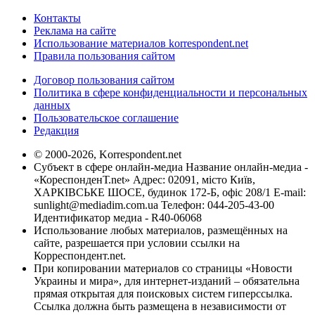
Контакты
Реклама на сайте
Использование материалов korrespondent.net
Правила пользования сайтом
Договор пользования сайтом
Политика в сфере конфиденциальности и персональных
данных
Пользовательское соглашение
Редакция
© 2000-2026, Korrespondent.net
Субъект в сфере онлайн-медиа Название онлайн-медиа -
«КореспонденТ.net» Адрес: 02091, місто Київ,
ХАРКІВСЬКЕ ШОСЕ, будинок 172-Б, офіс 208/1 E-mail:
sunlight@mediadim.com.ua
Телефон: 044-205-43-00
Идентификатор медиа - R40-06068
Использование любых материалов, размещённых на
сайте, разрешается при условии ссылки на
Корреспондент.net.
При копировании материалов со страницы «Новости
Украины и мира», для интернет-изданий – обязательна
прямая открытая для поисковых систем гиперссылка.
Ссылка должна быть размещена в независимости от