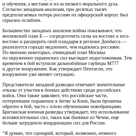
и обучения, а местами и из-за низкого морального духа.
Согласно западным анализам, при десятках тысяч
предполагаемых потерь россиян их офицерский корпус был
серьезно ослаблен.
Большинство западных анализов войны показывают, что
московский план Б — сосредоточить силы на востоке и юго-
востоке и расширить свой плацдарм в регионе Донбасса —
реализуется гораздо медленнее, чем надеялись россияне.
По мнению некоторых, очевидный план Москвы
по окружению украинских сил выглядит недостижимым. Тем
временем в бой вступили дальнобойные гаубицы M777
и другое вооружение. Как утверждает Пентагон, это
вооружение уже меняет ситуацию.
Представители западной разведки отмечают значительные
отказы от участия в боевых действиях среди российских
войск. Они также заявляют, что российские части,
потерпевшие поражение в битве за Киев, были брошены
обратно в бой, часто с плохо обученными новобранцами.
Британская военная разведка утверждает, что использование
вспомогательных сил, таких как боевики из Чечни, еще
больше затруднило координацию сил для России.
“Я думаю, что сценарий, который, возможно, немного