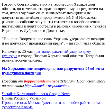
Говоря о боевых действиях на территории Харьковской
области, он отметил, что враг по-прежнему сосредоточен на
том, чтобы удержаться на занимаемых позициях и не
допустить дальнейшего продвижения ВСУ. В Изюмском
районе российские оккупанты готовятся к возобновлению
наступления и ведут обстрелы в районах населенных пунктов
Вернополье, Дубровное и Довгеньке.
"Но наши Вооруженные силы Украины удерживают позиции
и не допускают продвижений врага", – заверил глава области.
Напомним, 20 мая
враг нанес ракетный удар по дому
культуры
в городе Лозовая Харьковской области. Тогда были
ранены восемь человек.
На Харьковщине повреждены или разрушены 94 объекта
культурного наследия
Новости от
Корреспондент.net
в Telegram. Подписывайтесь
на наш канал
https://t.me/korrespondentnet
Читайте Korrespondent.net в Google News
Война России с Украиной
Провал сезона: Москва будет платить пособия работникам
турсектора Крыма