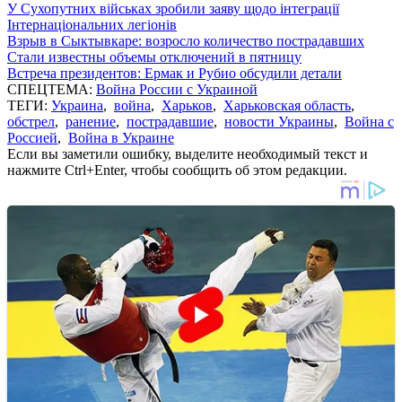
У Сухопутних військах зробили заяву щодо інтеграції
Інтернаціональних легіонів
Взрыв в Сыктывкаре: возросло количество пострадавших
Стали известны объемы отключений в пятницу
Встреча президентов: Ермак и Рубио обсудили детали
СПЕЦТЕМА:
Война России с Украиной
ТЕГИ:
Украина
,
война
,
Харьков
,
Харьковская область
,
обстрел
,
ранение
,
пострадавшие
,
новости Украины
,
Война с
Россией
,
Война в Украине
Если вы заметили ошибку, выделите необходимый текст и
нажмите Ctrl+Enter, чтобы сообщить об этом редакции.