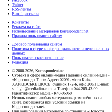
Facebook
Twitter
RSS-ленты
E-mail рассылка
Контакты
Реклама на сайте
Использование материалов korrespondent.net
Правила пользования сайтом
Договор пользования сайтом
Политика в сфере конфиденциальности и персональных
данных
Пользовательское соглашение
Редакция
© 2000-2026, Korrespondent.net
Субъект в сфере онлайн-медиа Название онлайн-медиа -
«КореспонденТ.net» Адрес: 02091, місто Київ,
ХАРКІВСЬКЕ ШОСЕ, будинок 172-Б, офіс 208/1 E-mail:
sunlight@mediadim.com.ua
Телефон: 044-205-43-00
Идентификатор медиа - R40-06068
Использование любых материалов, размещённых на
сайте, разрешается при условии ссылки на
Корреспондент.net.
При копировании материалов со страницы «Новости