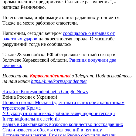
промышленное предприятие. Сильные разрушения", -
написал Резниченко.
По его словам, информация о пострадавших уточняется.
Также на месте работают спасатели.
Напомним, сегодня вечером
сообщалось о взрывах от
ракетных ударов
на окрестностях города. О масштабе
разрушений тогда не сообщалось.
Также 28 мая войска РФ обстреляли частный сектор в
Золочеве Харьковской области.
Ранения получили два
человека.
Новости от
Корреспондент.net
в Telegram. Подписывайтесь
на наш канал
https://t.me/korrespondentnet
Читайте Korrespondent.net в Google News
Война России с Украиной
Провал сезона: Москва будет платить пособия работникам
турсектора Крыма
У Сухопутних військах зробили заяву щодо інтеграції
Інтернаціональних легіонів
Взрыв в Сыктывкаре: возросло количество пострадавших
Стали известны объемы отключений в пятницу
Встреча президентов: Ермак и Рубио обсудили детали