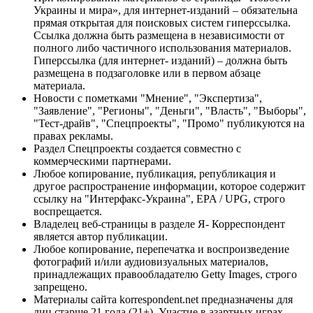
Украины и мира», для интернет-изданий – обязательна
прямая открытая для поисковых систем гиперссылка.
Ссылка должна быть размещена в независимости от
полного либо частичного использования материалов.
Гиперссылка (для интернет- изданий) – должна быть
размещена в подзаголовке или в первом абзаце
материала.
Новости с пометками "Мнение", "Экспертиза",
"Заявление", "Регионы", "Деньги", "Власть", "Выборы",
"Тест-драйв", "Спецпроекты", "Промо" публикуются на
правах рекламы.
Раздел Спецпроекты создается совместно с
коммерческими партнерами.
Любое копирование, публикация, републикация и
другое распространение информации, которое содержит
ссылку на "Интерфакс-Украина", EPA / UPG, строго
воспрещается.
Владелец веб-страницы в разделе Я- Корреспондент
является автор публикации.
Любое копирование, перепечатка и воспроизведение
фотографий и/или аудиовизуальных материалов,
принадлежащих правообладателю Getty Images, строго
запрещено.
Материалы сайта korrespondent.net предназначены для
лиц старше 21 года (21+). Участие в азартных играх