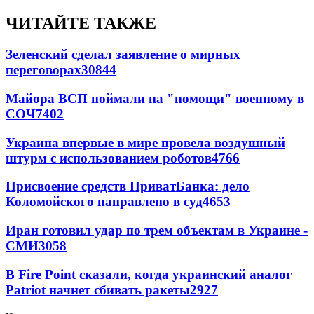
ЧИТАЙТЕ ТАКЖЕ
Зеленский сделал заявление о мирных
переговорах
30844
Майора ВСП поймали на "помощи" военному в
СОЧ
7402
Украина впервые в мире провела воздушный
штурм с использованием роботов
4766
Присвоение средств ПриватБанка: дело
Коломойского направлено в суд
4653
Иран готовил удар по трем объектам в Украине -
СМИ
3058
В Fire Point сказали, когда украинский аналог
Patriot начнет сбивать ракеты
2927