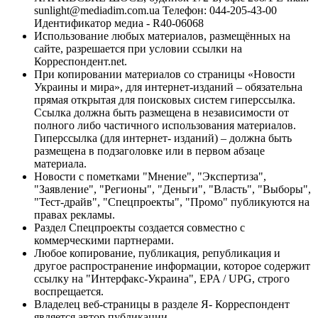
sunlight@mediadim.com.ua
Телефон: 044-205-43-00
Идентификатор медиа - R40-06068
Использование любых материалов, размещённых на
сайте, разрешается при условии ссылки на
Корреспондент.net.
При копировании материалов со страницы «Новости
Украины и мира», для интернет-изданий – обязательна
прямая открытая для поисковых систем гиперссылка.
Ссылка должна быть размещена в независимости от
полного либо частичного использования материалов.
Гиперссылка (для интернет- изданий) – должна быть
размещена в подзаголовке или в первом абзаце
материала.
Новости с пометками "Мнение", "Экспертиза",
"Заявление", "Регионы", "Деньги", "Власть", "Выборы",
"Тест-драйв", "Спецпроекты", "Промо" публикуются на
правах рекламы.
Раздел Спецпроекты создается совместно с
коммерческими партнерами.
Любое копирование, публикация, републикация и
другое распространение информации, которое содержит
ссылку на "Интерфакс-Украина", EPA / UPG, строго
воспрещается.
Владелец веб-страницы в разделе Я- Корреспондент
является автор публикации.