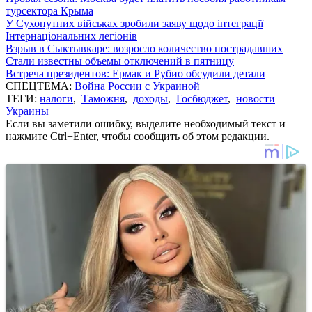
турсектора Крыма
У Сухопутних військах зробили заяву щодо інтеграції
Інтернаціональних легіонів
Взрыв в Сыктывкаре: возросло количество пострадавших
Стали известны объемы отключений в пятницу
Встреча президентов: Ермак и Рубио обсудили детали
СПЕЦТЕМА:
Война России с Украиной
ТЕГИ:
налоги
,
Таможня
,
доходы
,
Госбюджет
,
новости
Украины
Если вы заметили ошибку, выделите необходимый текст и
нажмите Ctrl+Enter, чтобы сообщить об этом редакции.