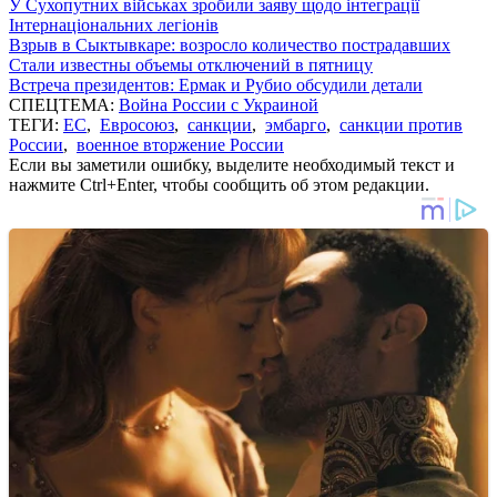
У Сухопутних військах зробили заяву щодо інтеграції
Інтернаціональних легіонів
Взрыв в Сыктывкаре: возросло количество пострадавших
Стали известны объемы отключений в пятницу
Встреча президентов: Ермак и Рубио обсудили детали
СПЕЦТЕМА:
Война России с Украиной
ТЕГИ:
ЕС
,
Евросоюз
,
санкции
,
эмбарго
,
санкции против
России
,
военное вторжение России
Если вы заметили ошибку, выделите необходимый текст и
нажмите Ctrl+Enter, чтобы сообщить об этом редакции.