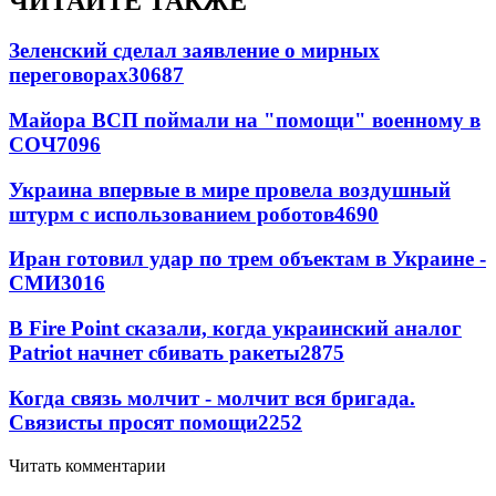
ЧИТАЙТЕ ТАКЖЕ
Зеленский сделал заявление о мирных
переговорах
30687
Майора ВСП поймали на "помощи" военному в
СОЧ
7096
Украина впервые в мире провела воздушный
штурм с использованием роботов
4690
Иран готовил удар по трем объектам в Украине -
СМИ
3016
В Fire Point сказали, когда украинский аналог
Patriot начнет сбивать ракеты
2875
Когда связь молчит - молчит вся бригада.
Связисты просят помощи
2252
Читать комментарии