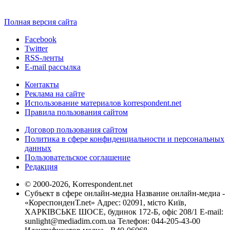
Полная версия сайта
Facebook
Twitter
RSS-ленты
E-mail рассылка
Контакты
Реклама на сайте
Использование материалов korrespondent.net
Правила пользования сайтом
Договор пользования сайтом
Политика в сфере конфиденциальности и персональных
данных
Пользовательское соглашение
Редакция
© 2000-2026, Korrespondent.net
Субъект в сфере онлайн-медиа Название онлайн-медиа -
«КореспонденТ.net» Адрес: 02091, місто Київ,
ХАРКІВСЬКЕ ШОСЕ, будинок 172-Б, офіс 208/1 E-mail:
sunlight@mediadim.com.ua
Телефон: 044-205-43-00