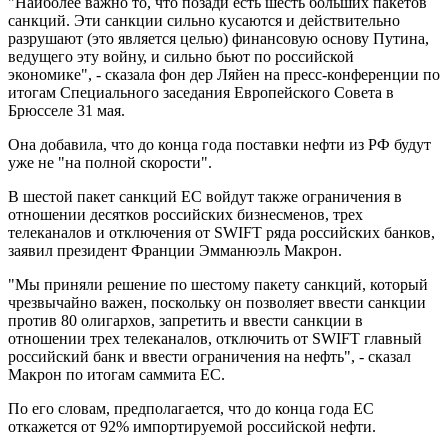
"Наиболее важно то, что позади есть шесть больших пакетов
санкций. Эти санкции сильно кусаются и действительно
разрушают (это является целью) финансовую основу Путина,
ведущего эту войну, и сильно бьют по российской
экономике", - сказала фон дер Ляйен на пресс-конференции по
итогам Специального заседания Европейского Совета в
Брюсселе 31 мая.
Она добавила, что до конца года поставки нефти из РФ будут
уже не "на полной скорости".
В шестой пакет санкций ЕС войдут также ограничения в
отношении десятков российских бизнесменов, трех
телеканалов и отключения от SWIFT ряда российских банков,
заявил президент Франции Эмманюэль Макрон.
"Мы приняли решение по шестому пакету санкций, который
чрезвычайно важен, поскольку он позволяет ввести санкции
против 80 олигархов, запретить и ввести санкции в
отношении трех телеканалов, отключить от SWIFT главный
российский банк и ввести ограничения на нефть", - сказал
Макрон по итогам саммита ЕС.
По его словам, предполагается, что до конца года ЕС
откажется от 92% импортируемой российской нефти.