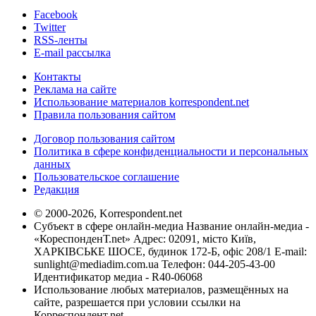
Facebook
Twitter
RSS-ленты
E-mail рассылка
Контакты
Реклама на сайте
Использование материалов korrespondent.net
Правила пользования сайтом
Договор пользования сайтом
Политика в сфере конфиденциальности и персональных
данных
Пользовательское соглашение
Редакция
© 2000-2026, Korrespondent.net
Субъект в сфере онлайн-медиа Название онлайн-медиа -
«КореспонденТ.net» Адрес: 02091, місто Київ,
ХАРКІВСЬКЕ ШОСЕ, будинок 172-Б, офіс 208/1 E-mail:
sunlight@mediadim.com.ua
Телефон: 044-205-43-00
Идентификатор медиа - R40-06068
Использование любых материалов, размещённых на
сайте, разрешается при условии ссылки на
Корреспондент.net.