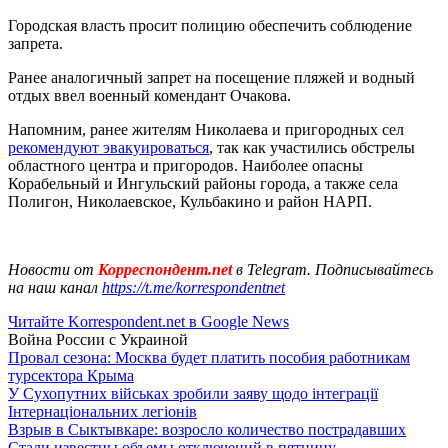
Городская власть просит полицию обеспечить соблюдение
запрета.
Ранее аналогичный запрет на посещение пляжей и водный
отдых ввел военный комендант Очакова.
Напомним, ранее жителям Николаева и пригородных сел
рекомендуют эвакуироваться
, так как участились обстрелы
областного центра и пригородов. Наиболее опасны
Корабельный и Ингульский районы города, а также села
Полигон, Николаевское, Кульбакино и район НАРП.
Новости от
Корреспондент.net
в Telegram. Подписывайтесь
на наш канал
https://t.me/korrespondentnet
Читайте Korrespondent.net в Google News
Война России с Украиной
Провал сезона: Москва будет платить пособия работникам
турсектора Крыма
У Сухопутних військах зробили заяву щодо інтеграції
Інтернаціональних легіонів
Взрыв в Сыктывкаре: возросло количество пострадавших
Стали известны объемы отключений в пятницу