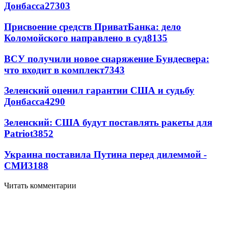
Донбасса
27303
Присвоение средств ПриватБанка: дело
Коломойского направлено в суд
8135
ВСУ получили новое снаряжение Бундесвера:
что входит в комплект
7343
Зеленский оценил гарантии США и судьбу
Донбасса
4290
Зеленский: США будут поставлять ракеты для
Patriot
3852
Украина поставила Путина перед дилеммой -
СМИ
3188
Читать комментарии