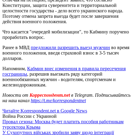
Конституции, защита суверенитета и территориальной
целостности государства - дело всего украинского народа.
Поэтому отмена запрета выезда будет после завершения
действия военного положения.
Что касается "очередей мобилизации", то Кабмину поручено
проработать вопрос.
Ранее в МВД
предложили разрешить выезд мужчин
во время
военного положения, введя страховой взнос в 3-5 тысяч
долларов.
Напомним,
Кабмин внес изменения в правила пересечения
госграницы
, разрешив выезжать ряду категорий
военнообязанных мужчин - водителям, спортсменам и
железнодорожникам.
Новости от
Корреспондент.net
в Telegram. Подписывайтесь
на наш канал
https://t.me/korrespondentnet
Читайте Korrespondent.net в Google News
Война России с Украиной
Провал сезона: Москва будет платить пособия работникам
турсектора Крыма
У Сухопутних військах зробили заяву щодо інтеграції