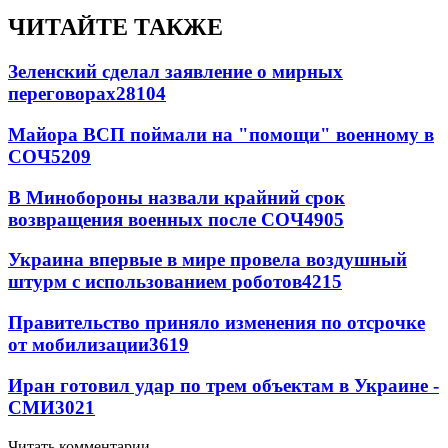
ЧИТАЙТЕ ТАКЖЕ
Зеленский сделал заявление о мирных
переговорах
28104
Майора ВСП поймали на "помощи" военному в
СОЧ
5209
В Минобороны назвали крайний срок
возвращения военных после СОЧ
4905
Украина впервые в мире провела воздушный
штурм с использованием роботов
4215
Правительство приняло изменения по отсрочке
от мобилизации
3619
Иран готовил удар по трем объектам в Украине -
СМИ
3021
Читать комментарии