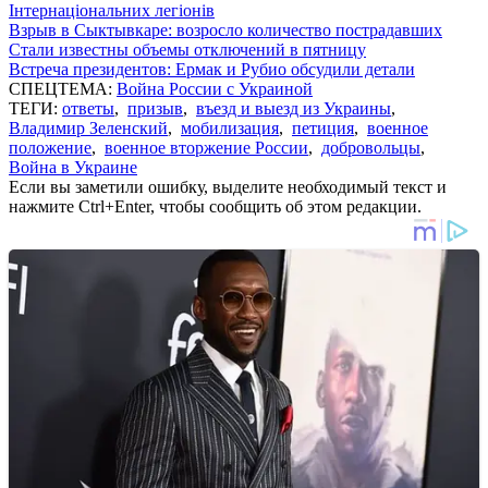
Інтернаціональних легіонів
Взрыв в Сыктывкаре: возросло количество пострадавших
Стали известны объемы отключений в пятницу
Встреча президентов: Ермак и Рубио обсудили детали
СПЕЦТЕМА:
Война России с Украиной
ТЕГИ:
ответы
,
призыв
,
въезд и выезд из Украины
,
Владимир Зеленский
,
мобилизация
,
петиция
,
военное
положение
,
военное вторжение России
,
добровольцы
,
Война в Украине
Если вы заметили ошибку, выделите необходимый текст и
нажмите Ctrl+Enter, чтобы сообщить об этом редакции.