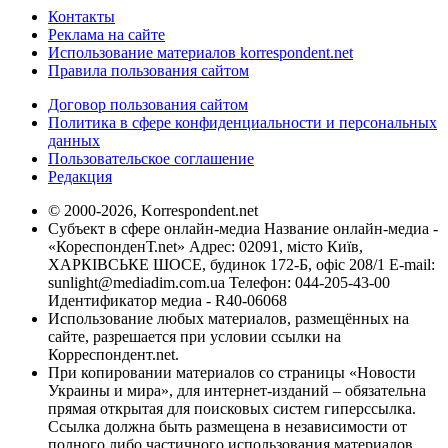
Контакты
Реклама на сайте
Использование материалов korrespondent.net
Правила пользования сайтом
Договор пользования сайтом
Политика в сфере конфиденциальности и персональных
данных
Пользовательское соглашение
Редакция
© 2000-2026, Korrespondent.net
Субъект в сфере онлайн-медиа Название онлайн-медиа -
«КореспонденТ.net» Адрес: 02091, місто Київ,
ХАРКІВСЬКЕ ШОСЕ, будинок 172-Б, офіс 208/1 E-mail:
sunlight@mediadim.com.ua
Телефон: 044-205-43-00
Идентификатор медиа - R40-06068
Использование любых материалов, размещённых на
сайте, разрешается при условии ссылки на
Корреспондент.net.
При копировании материалов со страницы «Новости
Украины и мира», для интернет-изданий – обязательна
прямая открытая для поисковых систем гиперссылка.
Ссылка должна быть размещена в независимости от
полного либо частичного использования материалов.