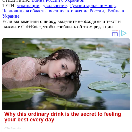
СПЕЦТЕМА:
Война России с Украиной
ТЕГИ:
махинации
,
увольнение
,
Гуманитарная помощь
,
Черновицкая область
,
военное вторжение России
,
Война в
Украине
Если вы заметили ошибку, выделите необходимый текст и
нажмите Ctrl+Enter, чтобы сообщить об этом редакции.