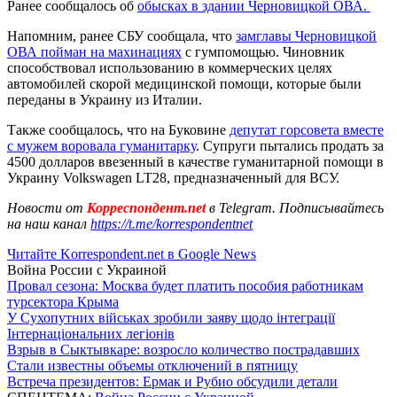
Ранее сообщалось об
обысках в здании Черновицкой ОВА.
Напомним, ранее СБУ сообщала, что
замглавы Черновицкой
ОВА пойман на махинациях
с гумпомощью. Чиновник
способствовал использованию в коммерческих целях
автомобилей скорой медицинской помощи, которые были
переданы в Украину из Италии.
Также сообщалось, что на Буковине
депутат горсовета вместе
с мужем воровала гуманитарку
. Супруги пытались продать за
4500 долларов ввезенный в качестве гуманитарной помощи в
Украину Volkswagen LT28, предназначенный для ВСУ.
Новости от
Корреспондент.net
в Telegram. Подписывайтесь
на наш канал
https://t.me/korrespondentnet
Читайте Korrespondent.net в Google News
Война России с Украиной
Провал сезона: Москва будет платить пособия работникам
турсектора Крыма
У Сухопутних військах зробили заяву щодо інтеграції
Інтернаціональних легіонів
Взрыв в Сыктывкаре: возросло количество пострадавших
Стали известны объемы отключений в пятницу
Встреча президентов: Ермак и Рубио обсудили детали