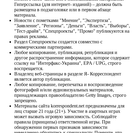
Гиперссылка (для интернет- изданий) – должна быть
размещена в подзаголовке или в первом абзаце
материала.
Новости с пометками "Мнение", "Экспертиза",
"Заявление", "Регионы", "Деньги", "Власть", "Выборы",
"Тест-драйв", "Спецпроекты", "Промо" публикуются на
правах рекламы.
Раздел Спецпроекты создается совместно с
коммерческими партнерами.
Любое копирование, публикация, републикация и
другое распространение информации, которое содержит
ссылку на "Интерфакс-Украина", EPA / UPG, строго
воспрещается.
Владелец веб-страницы в разделе Я- Корреспондент
является автор публикации.
Любое копирование, перепечатка и воспроизведение
фотографий и/или аудиовизуальных материалов,
принадлежащих правообладателю Getty Images, строго
запрещено.
Материалы сайта korrespondent.net предназначены для
лиц старше 21 года (21+). Участие в азартных играх
может вызвать игровую зависимость. Соблюдайте
правила (принципы) ответственной игры. При
обнаружении первых признаков зависимости
немедленно обратитесь к специалисту. Помните, что