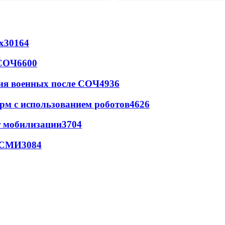
х
30164
 СОЧ
6600
ия военных после СОЧ
4936
рм с использованием роботов
4626
т мобилизации
3704
- СМИ
3084