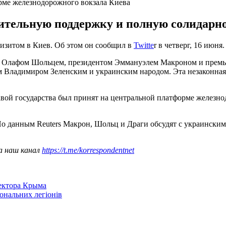
орме железнодорожного вокзала Киева
ительную поддержку и полную солидарно
зитом в Киев. Об этом он сообщил в
Twitte
r в четверг, 16 июня.
м Олафом Шольцем, президентом Эммануэлем Макроном и премь
Владимиром Зеленским и украинским народом. Эта незаконная р
вой государства был принят на центральной платформе железно
По данным Reuters Макрон, Шольц и Драги обсудят с украинским
а наш канал
https://t.me/korrespondentnet
сектора Крыма
іональних легіонів