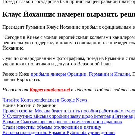
Поезд с главой государства был принят на центральной платф
Клаус Йоханнис намерен выразить реш
Президент Румынии Клаус Йоханнис прибыл с официальным ви
"Сегодня в Киеве с моими европейскими коллегами канцлеро
решительную поддержку и полную солидарность с президентом 
Йоханнис.
Судя по обнародованным фотографиям, поезд из Румынии с гла
украинских политиков и депутатов Верховной Рады.
Ранее в Киев
прибыли лидеры Франции, Германии и Италии
. 
члены Евросоюза.
Новости от
Корреспондент.net
в Telegram. Подписывайтесь н
Читайте Korrespondent.net в Google News
Война России с Украиной
Провал сезона: Москва будет платить пособия работникам тур
У Сухопутних військах зробили заяву щодо інтеграції Інтернац
Взрыв в Сыктывкаре: возросло количество пострадавших
Стали известны объемы отключений в пятницу
Встреча президентов: Ермак и Рубио обсудили детали