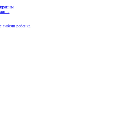
раины
е гибели ребенка