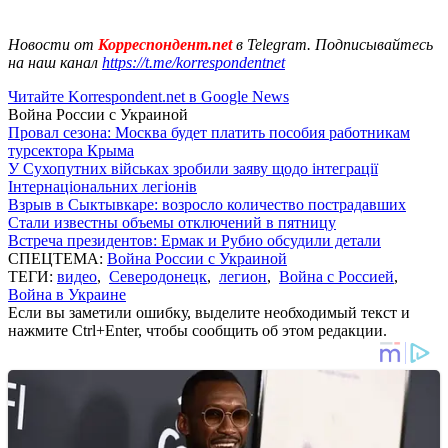
Новости от
Корреспондент.net
в Telegram. Подписывайтесь
на наш канал
https://t.me/korrespondentnet
Читайте Korrespondent.net в Google News
Война России с Украиной
Провал сезона: Москва будет платить пособия работникам
турсектора Крыма
У Сухопутних військах зробили заяву щодо інтеграції
Інтернаціональних легіонів
Взрыв в Сыктывкаре: возросло количество пострадавших
Стали известны объемы отключений в пятницу
Встреча президентов: Ермак и Рубио обсудили детали
СПЕЦТЕМА:
Война России с Украиной
ТЕГИ:
видео
,
Северодонецк
,
легион
,
Война с Россией
,
Война в Украине
Если вы заметили ошибку, выделите необходимый текст и
нажмите Ctrl+Enter, чтобы сообщить об этом редакции.