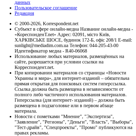
данных
Пользовательское соглашение
Редакция
© 2000-2026, Korrespondent.net
Субъект в сфере онлайн-медиа Название онлайн-медиа -
«КореспонденТ.net» Адрес: 02091, місто Київ,
ХАРКІВСЬКЕ ШОСЕ, будинок 172-Б, офіс 208/1 E-mail:
sunlight@mediadim.com.ua
Телефон: 044-205-43-00
Идентификатор медиа - R40-06068
Использование любых материалов, размещённых на
сайте, разрешается при условии ссылки на
Корреспондент.net.
При копировании материалов со страницы «Новости
Украины и мира», для интернет-изданий – обязательна
прямая открытая для поисковых систем гиперссылка.
Ссылка должна быть размещена в независимости от
полного либо частичного использования материалов.
Гиперссылка (для интернет- изданий) – должна быть
размещена в подзаголовке или в первом абзаце
материала.
Новости с пометками "Мнение", "Экспертиза",
"Заявление", "Регионы", "Деньги", "Власть", "Выборы",
"Тест-драйв", "Спецпроекты", "Промо" публикуются на
правах рекламы.