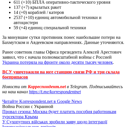
611 (+10) БПЛА оперативно-тактического уровня
137 (+7) крылатых ракет
14 (+0) кораблей / катеров
2537 (+10) единиц автомобильной техники и
автоцистерн
59 (+4) единиц специальной техники
За минувшие сутки противник понес наибольшие потери на
Бахмутском и Авдеевском направлениях. Данные уточняются.
Ранее советник главы Офиса президента Алексей Арестович
заявил, что с начала полномасштабной войны с Россией
Украина потеряла на фронте около десяти тысяч человек
.
ВСУ уничтожили на юге станцию связи РФ и три склада
боеприпасов
Новости от
Корреспондент.net
в Telegram. Подписывайтесь
на наш канал
https://t.me/korrespondentnet
Читайте Korrespondent.net в Google News
Война России с Украиной
Провал сезона: Москва будет платить пособия работникам
турсектора Крыма
У Сухопутних військах зробили заяву щодо інтеграції
Інтернаціональних легіонів