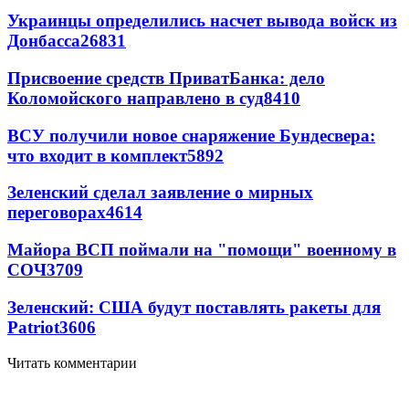
Украинцы определились насчет вывода войск из
Донбасса
26831
Присвоение средств ПриватБанка: дело
Коломойского направлено в суд
8410
ВСУ получили новое снаряжение Бундесвера:
что входит в комплект
5892
Зеленский сделал заявление о мирных
переговорах
4614
Майора ВСП поймали на "помощи" военному в
СОЧ
3709
Зеленский: США будут поставлять ракеты для
Patriot
3606
Читать комментарии