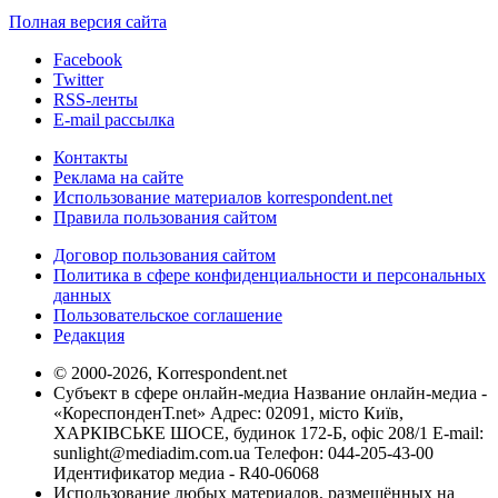
Полная версия сайта
Facebook
Twitter
RSS-ленты
E-mail рассылка
Контакты
Реклама на сайте
Использование материалов korrespondent.net
Правила пользования сайтом
Договор пользования сайтом
Политика в сфере конфиденциальности и персональных
данных
Пользовательское соглашение
Редакция
© 2000-2026, Korrespondent.net
Субъект в сфере онлайн-медиа Название онлайн-медиа -
«КореспонденТ.net» Адрес: 02091, місто Київ,
ХАРКІВСЬКЕ ШОСЕ, будинок 172-Б, офіс 208/1 E-mail:
sunlight@mediadim.com.ua
Телефон: 044-205-43-00
Идентификатор медиа - R40-06068
Использование любых материалов, размещённых на