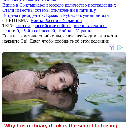
Взрыв в Сыктывкаре: возросло количество пострадавших
Стали известны объемы отключений в пятницу
Встреча президентов: Ермак и Рубио обсудили детали
СПЕЦТЕМА:
Война России с Украиной
ТЕГИ:
потери
,
российские войска
,
военная техника
,
Генштаб
,
Война с Россией
,
Война в Украине
Если вы заметили ошибку, выделите необходимый текст и
нажмите Ctrl+Enter, чтобы сообщить об этом редакции.