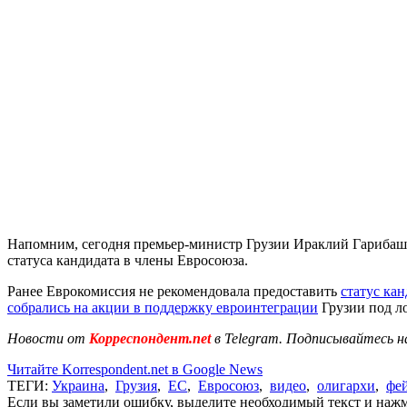
Напомним, сегодня премьер-министр Грузии Ираклий Гарибаш
статуса кандидата в члены Евросоюза.
Ранее Еврокомиссия не рекомендовала предоставить
статус ка
собрались на акции в поддержку евроинтеграции
Грузии под л
Новости от
Корреспондент.net
в Telegram. Подписывайтесь н
Читайте Korrespondent.net в Google News
ТЕГИ:
Украина
,
Грузия
,
ЕС
,
Евросоюз
,
видео
,
олигархи
,
фе
Если вы заметили ошибку, выделите необходимый текст и нажми