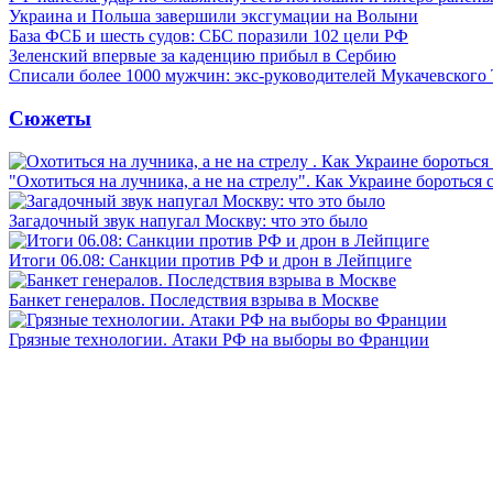
Украина и Польша завершили эксгумации на Волыни
База ФСБ и шесть судов: СБС поразили 102 цели РФ
Зеленский впервые за каденцию прибыл в Сербию
Списали более 1000 мужчин: экс-руководителей Мукачевского
Сюжеты
"Охотиться на лучника, а не на стрелу". Как Украине бороться 
Загадочный звук напугал Москву: что это было
Итоги 06.08: Санкции против РФ и дрон в Лейпциге
Банкет генералов. Последствия взрыва в Москве
Грязные технологии. Атаки РФ на выборы во Франции