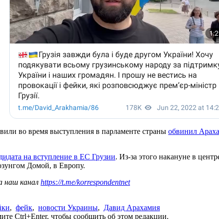
вили во время выступления в парламенте страны
обвинил Арах
ндидата на вступление в ЕС Грузии
. Из-за этого накануне в цент
озунгом Домой, в Европу.
а наш канал
https://t.me/korrespondentnet
йки
,
фейк
,
новости Украины
,
Давид Арахамия
те Ctrl+Enter, чтобы сообщить об этом редакции.