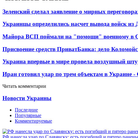
Зеленский сделал заявление о мирных переговора
Украинцы определились насчет вывода войск из 
Майора ВСП поймали на "помощи" военному в
Присвоение средств ПриватБанка: дело Коломойс
Украина впервые в мире провела воздушный шту
Иран готовил удар по трем объектам в Украине 
Читать комментарии
Новости Украины
Последние
Популярные
Комментируемые
РФ нанесла удар по Славянску: есть погибший и пятеро ранен