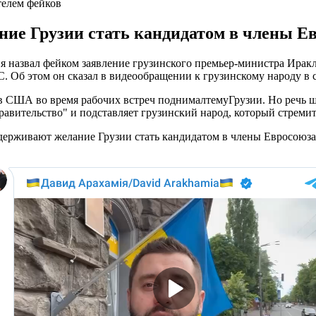
телем фейков
ие Грузии стать кандидатом в члены Евр
 назвал фейком заявление грузинского премьер-министра Иракли
С. Об этом он сказал в видеообращении к грузинскому народу в с
в США во время рабочих встреч поднималтемуГрузии. Но речь шла
авительство" и подставляет грузинский народ, который стремит
держивают желание Грузии стать кандидатом в члены Евросоюза