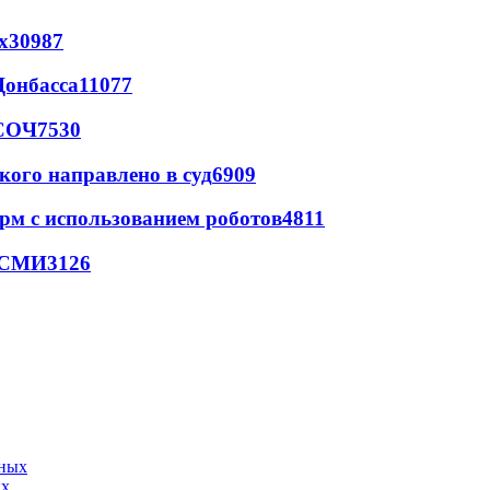
х
30987
Донбасса
11077
 СОЧ
7530
кого направлено в суд
6909
рм с использованием роботов
4811
- СМИ
3126
ых