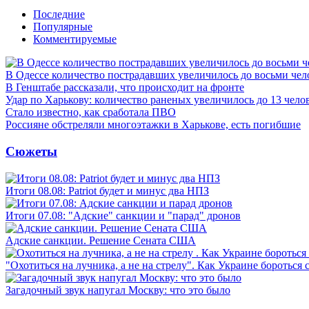
Последние
Популярные
Комментируемые
В Одессе количество пострадавших увеличилось до восьми чел
В Генштабе рассказали, что происходит на фронте
Удар по Харькову: количество раненых увеличилось до 13 чело
Стало известно, как сработала ПВО
Россияне обстреляли многоэтажки в Харькове, есть погибшие
Сюжеты
Итоги 08.08: Patriot будет и минус два НПЗ
Итоги 07.08: "Адские" санкции и "парад" дронов
Адские санкции. Решение Сената США
"Охотиться на лучника, а не на стрелу". Как Украине бороться 
Загадочный звук напугал Москву: что это было