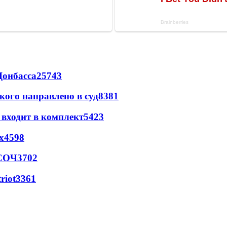
Донбасса
25743
кого направлено в суд
8381
 входит в комплект
5423
х
4598
 СОЧ
3702
riot
3361