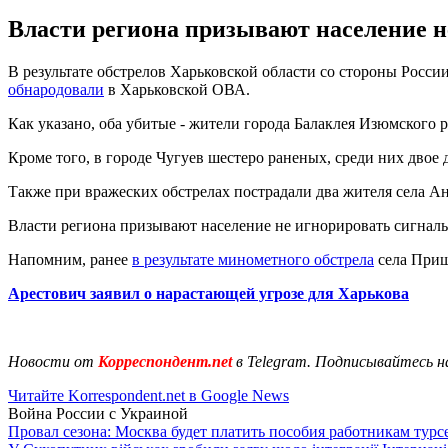
Власти региона призывают население не
В результате обстрелов Харьковской области со стороны России
обнародовали
в Харьковской ОВА.
Как указано, оба убитые - жители города Балаклея Изюмского р
Кроме того, в городе Чугуев шестеро раненых, среди них двое 
Также при вражеских обстрелах пострадали два жителя села А
Власти региона призывают население не игнорировать сигналы 
Напомним, ранее
в результате минометного обстрела
села Приш
Арестович заявил о нарастающей угрозе для Харькова
Новости от
Корреспондент.net
в Telegram. Подписывайтесь н
Читайте Korrespondent.net в Google News
Война России с Украиной
Провал сезона: Москва будет платить пособия работникам тур