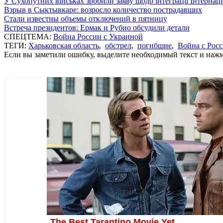
У Сухопутних військах зробили заяву щодо інтеграції Інтернац
Взрыв в Сыктывкаре: возросло количество пострадавших
Стали известны объемы отключений в пятницу
Встреча президентов: Ермак и Рубио обсудили детали
СПЕЦТЕМА:
Война России с Украиной
ТЕГИ:
Харьковская область
,
обстрел
,
погибшие
,
Война с Рос
Если вы заметили ошибку, выделите необходимый текст и нажми