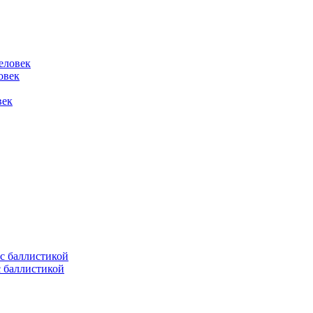
овек
век
с баллистикой