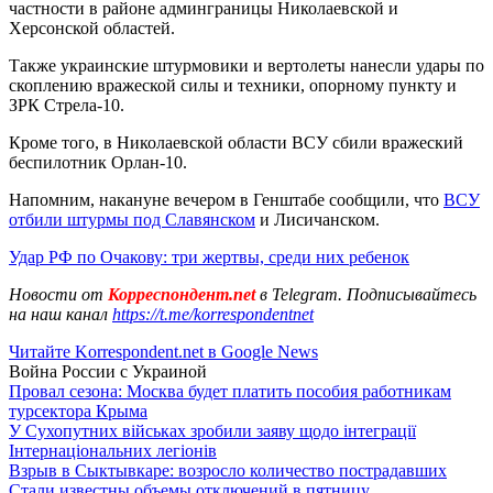
частности в районе админграницы Николаевской и
Херсонской областей.
Также украинские штурмовики и вертолеты нанесли удары по
скоплению вражеской силы и техники, опорному пункту и
ЗРК Стрела-10.
Кроме того, в Николаевской области ВСУ сбили вражеский
беспилотник
Орлан-10.
Напомним, накануне вечером в Генштабе сообщили, что
ВСУ
отбили штурмы под Славянском
и Лисичанском.
Удар РФ по Очакову: три жертвы, среди них ребенок
Новости от
Корреспондент.net
в Telegram. Подписывайтесь
на наш канал
https://t.me/korrespondentnet
Читайте Korrespondent.net в Google News
Война России с Украиной
Провал сезона: Москва будет платить пособия работникам
турсектора Крыма
У Сухопутних військах зробили заяву щодо інтеграції
Інтернаціональних легіонів
Взрыв в Сыктывкаре: возросло количество пострадавших
Стали известны объемы отключений в пятницу