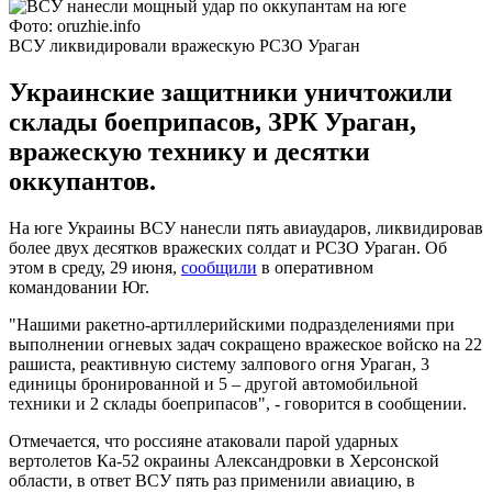
Фото: oruzhie.info
ВСУ ликвидировали вражескую РСЗО Ураган
Украинские защитники уничтожили
склады боеприпасов, ЗРК Ураган,
вражескую технику и десятки
оккупантов.
На юге Украины ВСУ нанесли пять авиаударов, ликвидировав
более двух десятков вражеских солдат и РСЗО Ураган. Об
этом в среду, 29 июня,
сообщили
в оперативном
командовании Юг.
"Нашими ракетно-артиллерийскими подразделениями при
выполнении огневых задач сокращено вражеское войско на 2️2️
рашиста, реактивную систему залпового огня Ураган, 3️
единицы бронированной и 5️ – другой автомобильной
техники и 2️ склады боеприпасов", - говорится в сообщении.
Отмечается, что россияне атаковали парой ударных
вертолетов Ка-52 окраины Александровки в Херсонской
области, в ответ ВСУ пять раз применили авиацию, в