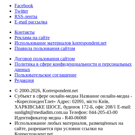
Facebook
Twitter
RSS-ленты
E-mail рассылка
Контакты
Реклама на сайте
Использование материалов korrespondent.net
Правила пользования сайтом
Договор пользования сайтом
Политика в сфере конфиденциальности и персональных
данных
Пользовательское соглашение
Редакция
© 2000-2026, Korrespondent.net
Субъект в сфере онлайн-медиа Название онлайн-медиа -
«КореспонденТ.net» Адрес: 02091, місто Київ,
ХАРКІВСЬКЕ ШОСЕ, будинок 172-Б, офіс 208/1 E-mail:
sunlight@mediadim.com.ua
Телефон: 044-205-43-00
Идентификатор медиа - R40-06068
Использование любых материалов, размещённых на
сайте, разрешается при условии ссылки на
Корреспондент.net.