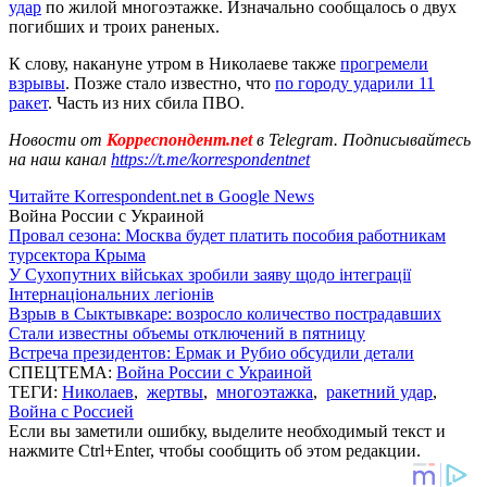
удар
по жилой многоэтажке. Изначально сообщалось о двух
погибших и троих раненых.
К слову, накануне утром в Николаеве также
прогремели
взрывы
. Позже стало известно, что
по городу ударили 11
ракет
. Часть из них сбила ПВО
.
Новости от
Корреспондент.net
в Telegram. Подписывайтесь
на наш канал
https://t.me/korrespondentnet
Читайте Korrespondent.net в Google News
Война России с Украиной
Провал сезона: Москва будет платить пособия работникам
турсектора Крыма
У Сухопутних військах зробили заяву щодо інтеграції
Інтернаціональних легіонів
Взрыв в Сыктывкаре: возросло количество пострадавших
Стали известны объемы отключений в пятницу
Встреча президентов: Ермак и Рубио обсудили детали
СПЕЦТЕМА:
Война России с Украиной
ТЕГИ:
Николаев
,
жертвы
,
многоэтажка
,
ракетний удар
,
Война с Россией
Если вы заметили ошибку, выделите необходимый текст и
нажмите Ctrl+Enter, чтобы сообщить об этом редакции.