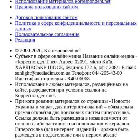
Использование материалов korrespondent.net
Правила пользования сайтом
Договор пользования сайтом
Политика в сфере конфиденциальности и персональных
данных
Пользовательское соглашение
Редакция
© 2000-2026, Korrespondent.net
Субъект в сфере онлайн-медиа Название онлайн-медиа -
«КореспонденТ.net» Адрес: 02091, місто Київ,
ХАРКІВСЬКЕ ШОСЕ, будинок 172-Б, офіс 208/1 E-mail:
sunlight@mediadim.com.ua
Телефон: 044-205-43-00
Идентификатор медиа - R40-06068
Использование любых материалов, размещённых на
сайте, разрешается при условии ссылки на
Корреспондент.net.
При копировании материалов со страницы «Новости
Украины и мира», для интернет-изданий – обязательна
прямая открытая для поисковых систем гиперссылка.
Ссылка должна быть размещена в независимости от
полного либо частичного использования материалов.
Гиперссылка (для интернет- изданий) – должна быть
размещена в подзаголовке или в первом абзаце