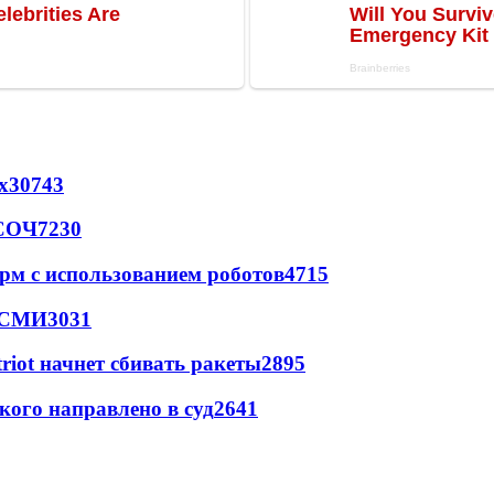
х
30743
 СОЧ
7230
рм с использованием роботов
4715
- СМИ
3031
triot начнет сбивать ракеты
2895
кого направлено в суд
2641