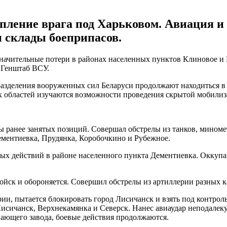
ление врага под Харьковом. Авиация и
 склады боеприпасов.
начительные потери в районах населенных пунктов Клиновое и 
т Генштаб ВСУ.
разделения вооруженных сил Беларуси продолжают находиться в 
областей изучаются возможности проведения скрытой мобилиз
 ранее занятых позиций. Совершал обстрелы из танков, миномет
ементиевка, Прудянка, Коробочкино и Рубежное.
х действий в районе населенного пункта Дементиевка. Оккупа
йск и обороняется. Совершил обстрелы из артиллерии разных к
и, пытается блокировать город Лисичанск и взять под контроль
сичанск, Верхнекамянка и Северск. Нанес авиаудар неподалеку
ающего завода, боевые действия продолжаются.