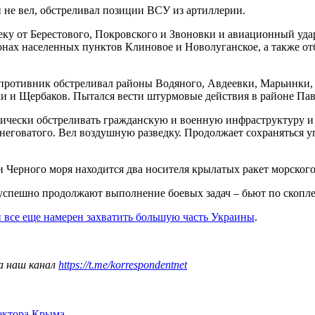
 не вел, обстреливал позиции ВСУ из артиллерии.
ку от Берестового, Покровского и Звоновки и авиационный уда
онах населенных пунктов Клиновое и Новолуганское, а также о
противник обстреливал районы Водяного, Авдеевки, Марьинки, 
 и Щербаков. Пытался вести штурмовые действия в районе Павл
чески обстреливать гражданскую и военную инфраструктуру и 
еговатого. Вел воздушную разведку. Продолжает сохраняться у
 Черного моря находится два носителя крылатых ракет морского
успешно продолжают выполнение боевых задач – бьют по скопле
 все еще намерен захватить большую часть Украины
.
а наш канал
https://t.me/korrespondentnet
сектора Крыма