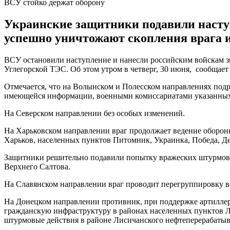
ВСУ стойко держат оборону
Украинские защитники подавили наступ
успешно уничтожают скопления врага и
ВСУ остановили наступление и нанесли российским войскам з
Углегорской ТЭС. Об этом утром в четверг, 30 июня, сообщае
Отмечается, что на Волынском и Полесском направлениях под
имеющейся информации, военными комиссариатами указанных 
На Северском направлении без особых изменений.
На Харьковском направлении враг продолжает ведение обороны
Харьков, населенных пунктов Питомник, Украинка, Победа, Д
Защитники решительно подавили попытку вражеских штурмовы
Верхнего Салтова.
На Славянском направлении враг проводит перегруппировку во
На Донецком направлении противник, при поддержке артиллери
гражданскую инфраструктуру в районах населенных пунктов Ли
штурмовые действия в районе Лисичанского нефтеперерабатыв