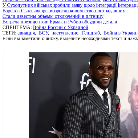
У Сухопутних військах зробили заяву щодо інтеграції Інтернац
Взрыв в Сыктывкаре: возросло количество пострадавших
Стали известны объемы отключений в пятницу
Встреча президентов: Ермак и Рубио обсудили детали
СПЕЦТЕМА:
Война России с Украиной
ТЕГИ:
авиация
,
ВСУ
,
наступление
,
Генштаб
,
Война в Украин
Если вы заметили ошибку, выделите необходимый текст и нажми