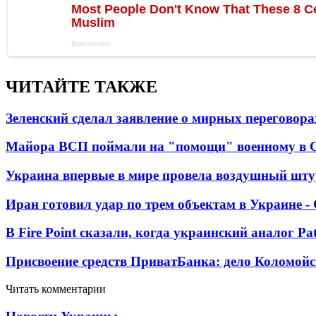
ЧИТАЙТЕ ТАКЖЕ
Зеленский сделал заявление о мирных переговора
Майора ВСП поймали на "помощи" военному в
Украина впервые в мире провела воздушный шту
Иран готовил удар по трем объектам в Украине 
В Fire Point сказали, когда украинский аналог Pa
Присвоение средств ПриватБанка: дело Коломойс
Читать комментарии