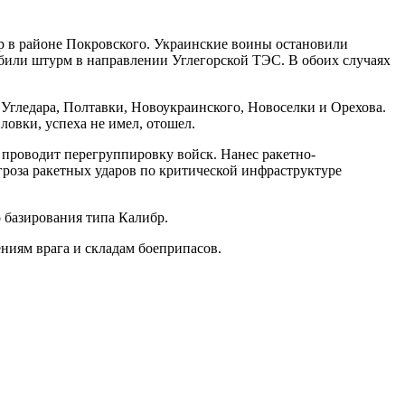
р в районе Покровского. Украинские воины остановили
тбили штурм в направлении Углегорской ТЭС. В обоих случаях
Угледара, Полтавки, Новоукраинского, Новоселки и Орехова.
овки, успеха не имел, отошел.
проводит перегруппировку войск. Нанес ракетно-
гроза ракетных ударов по критической инфраструктуре
 базирования типа Калибр.
ниям врага и складам боеприпасов.