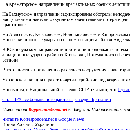
На Краматорском направлении враг активных боевых действий
На Бахмутском направлении зафиксированы обстрелы неподале
наступление и нанесли оккупантам значительные потери в рай
враг отошел.
На Авдеевском, Кураховском, Новопавловском и Запорожском 
Нанес авиационные удары по нашим позициям вблизи Авдеевки
В Южнобужском направлении противник продолжает системати
авиационные удары в районах Княжевки, Потемкиного и Березн
региона.
В готовности к применению ракетного вооружения в акватории
Украинская авиация и ракетно-артиллерийские подразделения 
Напомним, в Национальной разведке США считают, что
Путин
Силы РФ все больше истощаются - разведка Британии
Новости от
Корреспондент.net
в Telegram. Подписывайтесь н
Читайте Korrespondent.net в Google News
Война России с Украиной
Провал сезона: Москва будет платить пособия работникам тур