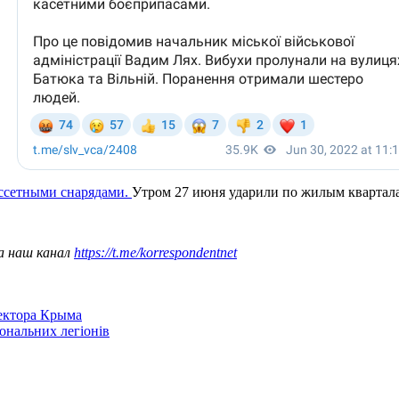
ссетными снарядами.
Утром 27 июня ударили по жилым кварталам
а наш канал
https://t.me/korrespondentnet
сектора Крыма
іональних легіонів