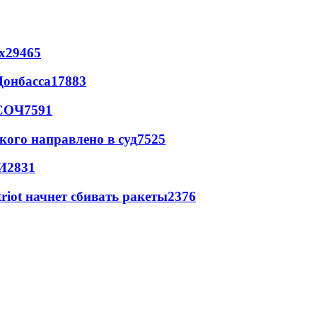
х
29465
Донбасса
17883
 СОЧ
7591
кого направлено в суд
7525
И
2831
triot начнет сбивать ракеты
2376