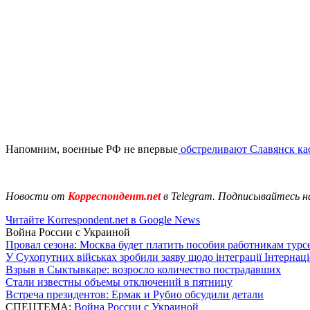
Напомним, военные РФ не впервые
обстреливают Славянск ка
Новости от
Корреспондент.net
в Telegram. Подписывайтесь н
Читайте Korrespondent.net в Google News
Война России с Украиной
Провал сезона: Москва будет платить пособия работникам тур
У Сухопутних військах зробили заяву щодо інтеграції Інтернац
Взрыв в Сыктывкаре: возросло количество пострадавших
Стали известны объемы отключений в пятницу
Встреча президентов: Ермак и Рубио обсудили детали
СПЕЦТЕМА:
Война России с Украиной