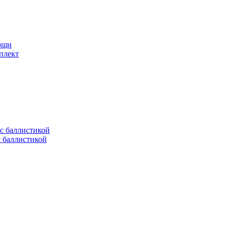
мощи
плект
с баллистикой