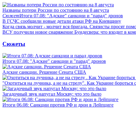
Названы потери России по состоянию на 8 августа
Сюжет
Итоги 07.08: "Адские" санкции и "парад" дронов
В ГСЧС сообщили новые детали атаки РФ на Киевщину
Когда связь молчит - молчит вся бригада. Связисты просят по
ВСУ получили новое снаряжение Бундесвера: что входит в ком
Сюжеты
Итоги 07.08: "Адские" санкции и "парад" дронов
Адские санкции. Решение Сената США
"Охотиться на лучника, а не на стрелу". Как Украине бороться 
Загадочный звук напугал Москву: что это было
Итоги 06.08: Санкции против РФ и дрон в Лейпциге