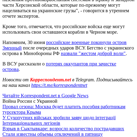
части Херсонской области, которые по-прежнему могут
нацеливаться на украинские грузы", - говорится в утреннем
отчете экспертов.
Кроме того, отмечается, что российские войска еще могут
использовать свои оставшиеся корабли в Черном море.
Напомним, 30 июня
российские военные покинули остров
Змеиный
после очередных ударов ВСУ. Бегство с украинского
острова в Минобороны РФ
назвали "жестом доброй воли"
.
В ВСУ рассказали о
потерях оккупантов при зачистке
острова
.
Новости от
Корреспондент.net
в Telegram. Подписывайтесь
на наш канал
https://t.me/korrespondentnet
Читайте Korrespondent.net в Google News
Война России с Украиной
Провал сезона: Москва будет платить пособия работникам
турсектора Крыма
У Сухопутних військах зробили заяву щодо інтеграції
Інтернаціональних легіонів
Взрыв в Сыктывкаре: возросло количество пострадавших
Стали известны объемы отключений в пятницу