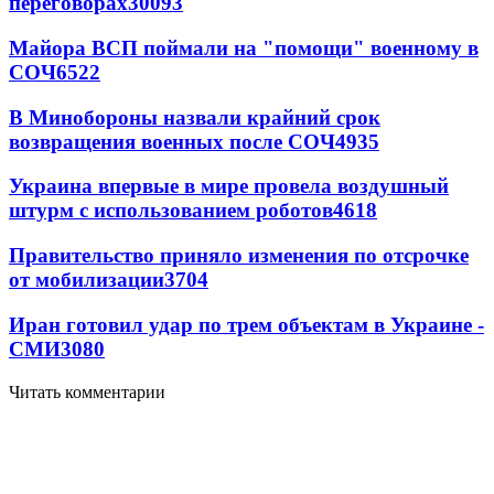
переговорах
30093
Майора ВСП поймали на "помощи" военному в
СОЧ
6522
В Минобороны назвали крайний срок
возвращения военных после СОЧ
4935
Украина впервые в мире провела воздушный
штурм с использованием роботов
4618
Правительство приняло изменения по отсрочке
от мобилизации
3704
Иран готовил удар по трем объектам в Украине -
СМИ
3080
Читать комментарии