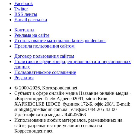
Facebook
Twitter
RSS-ленты
E-mail рассылка
Контакты
Реклама на сайте
Использование материалов korrespondent.net
Правила пользования сайтом
Договор пользования сайтом
Политика в сфере конфиденциальности и персональных
данных
Пользовательское соглашение
Редакция
© 2000-2026, Korrespondent.net
Субъект в сфере онлайн-медиа Название онлайн-медиа -
«КореспонденТ.net» Адрес: 02091, місто Київ,
ХАРКІВСЬКЕ ШОСЕ, будинок 172-Б, офіс 208/1 E-mail:
sunlight@mediadim.com.ua
Телефон: 044-205-43-00
Идентификатор медиа - R40-06068
Использование любых материалов, размещённых на
сайте, разрешается при условии ссылки на
Корреспондент.net.