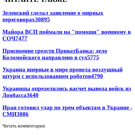
Зеленский сделал заявление о мирных
переговорах
30895
Майора ВСП поймали на "помощи" военному в
СОЧ
7477
Присвоение средств ПриватБанка: дело
Коломойского направлено в суд
5775
Украина впервые в мире провела воздушный
штурм с использованием роботов
4790
Украинцы определились насчет вывода войск из
Донбасса
3640
Иран готовил удар по трем объектам в Украине -
СМИ
3086
Читать комментарии