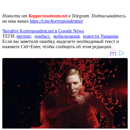
Новости от
Корреспондент.net
в Telegram. Подписывайтесь
на наш канал
https://t.me/korrespondentnet
Читайте Korrespondent.net в Google News
ТЕГИ:
митинг
,
донбасс
,
мобилизация
,
новости Украины
Если вы заметили ошибку, выделите необходимый текст и
нажмите Ctrl+Enter, чтобы сообщить об этом редакции.