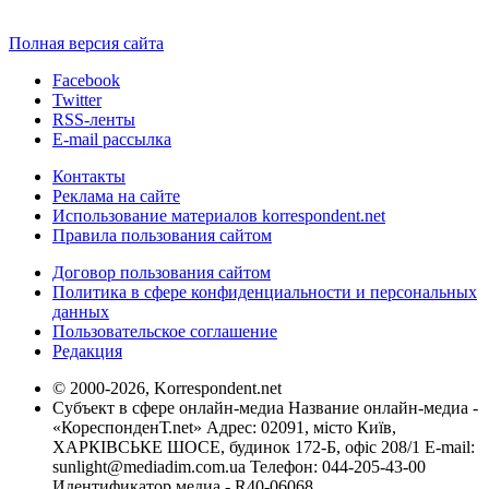
Полная версия сайта
Facebook
Twitter
RSS-ленты
E-mail рассылка
Контакты
Реклама на сайте
Использование материалов korrespondent.net
Правила пользования сайтом
Договор пользования сайтом
Политика в сфере конфиденциальности и персональных
данных
Пользовательское соглашение
Редакция
© 2000-2026, Korrespondent.net
Субъект в сфере онлайн-медиа Название онлайн-медиа -
«КореспонденТ.net» Адрес: 02091, місто Київ,
ХАРКІВСЬКЕ ШОСЕ, будинок 172-Б, офіс 208/1 E-mail:
sunlight@mediadim.com.ua
Телефон: 044-205-43-00
Идентификатор медиа - R40-06068