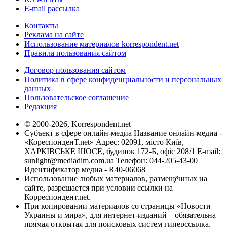
E-mail рассылка
Контакты
Реклама на сайте
Использование материалов korrespondent.net
Правила пользования сайтом
Договор пользования сайтом
Политика в сфере конфиденциальности и персональных
данных
Пользовательское соглашение
Редакция
© 2000-2026, Korrespondent.net
Субъект в сфере онлайн-медиа Название онлайн-медиа -
«КореспонденТ.net» Адрес: 02091, місто Київ,
ХАРКІВСЬКЕ ШОСЕ, будинок 172-Б, офіс 208/1 E-mail:
sunlight@mediadim.com.ua
Телефон: 044-205-43-00
Идентификатор медиа - R40-06068
Использование любых материалов, размещённых на
сайте, разрешается при условии ссылки на
Корреспондент.net.
При копировании материалов со страницы «Новости
Украины и мира», для интернет-изданий – обязательна
прямая открытая для поисковых систем гиперссылка.