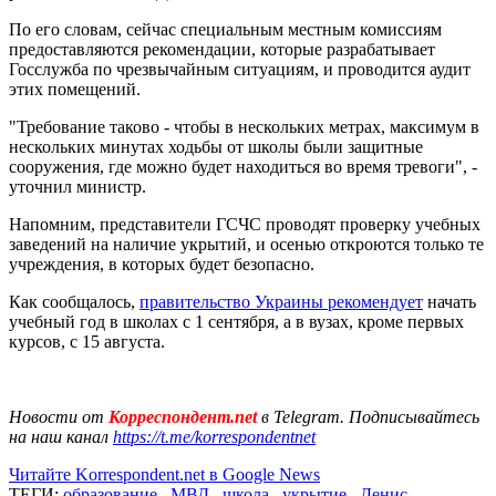
По его словам, сейчас специальным местным комиссиям
предоставляются рекомендации, которые разрабатывает
Госслужба по чрезвычайным ситуациям, и проводится аудит
этих помещений.
"Требование таково - чтобы в нескольких метрах, максимум в
нескольких минутах ходьбы от школы были защитные
сооружения, где можно будет находиться во время тревоги", -
уточнил министр.
Напомним, представители ГСЧС проводят проверку учебных
заведений на наличие укрытий, и осенью откроются только те
учреждения, в которых будет безопасно.
Как сообщалось,
правительство Украины рекомендует
начать
учебный год в школах с 1 сентября, а в вузах, кроме первых
курсов, с 15 августа.
Новости от
Корреспондент.net
в Telegram. Подписывайтесь
на наш канал
https://t.me/korrespondentnet
Читайте Korrespondent.net в Google News
ТЕГИ:
образование
,
МВД
,
школа
,
укрытие
,
Денис