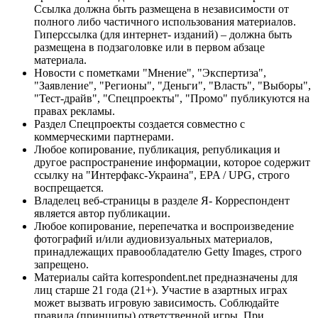
Ссылка должна быть размещена в независимости от
полного либо частичного использования материалов.
Гиперссылка (для интернет- изданий) – должна быть
размещена в подзаголовке или в первом абзаце
материала.
Новости с пометками "Мнение", "Экспертиза",
"Заявление", "Регионы", "Деньги", "Власть", "Выборы",
"Тест-драйв", "Спецпроекты", "Промо" публикуются на
правах рекламы.
Раздел Спецпроекты создается совместно с
коммерческими партнерами.
Любое копирование, публикация, републикация и
другое распространение информации, которое содержит
ссылку на "Интерфакс-Украина", EPA / UPG, строго
воспрещается.
Владелец веб-страницы в разделе Я- Корреспондент
является автор публикации.
Любое копирование, перепечатка и воспроизведение
фотографий и/или аудиовизуальных материалов,
принадлежащих правообладателю Getty Images, строго
запрещено.
Материалы сайта korrespondent.net предназначены для
лиц старше 21 года (21+). Участие в азартных играх
может вызвать игровую зависимость. Соблюдайте
правила (принципы) ответственной игры. При