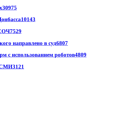
х
30975
Донбасса
10143
 СОЧ
7529
кого направлено в суд
6807
рм с использованием роботов
4809
- СМИ
3121