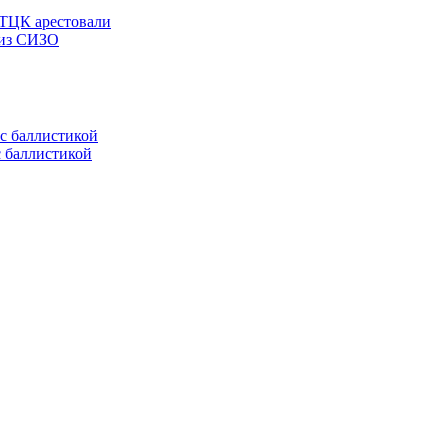
 ТЦК арестовали
 из СИЗО
с баллистикой