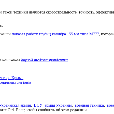
 такой техники являются скорострельность, точность, эффектив
в.
лужный
показал работу гаубиц калибра 155 мм типа М777
, котор
а наш канал
https://t.me/korrespondentnet
сектора Крыма
іональних легіонів
Украинская армия
,
ВСУ
,
армия Украины
,
военная техника
,
вое
те Ctrl+Enter, чтобы сообщить об этом редакции.