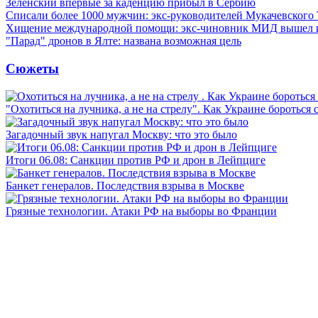
Зеленский впервые за каденцию прибыл в Сербию
Списали более 1000 мужчин: экс-руководителей Мукачевского
Хищение международной помощи: экс-чиновник МИД вышел
"Парад" дронов в Ялте: названа возможная цель
Сюжеты
"Охотиться на лучника, а не на стрелу". Как Украине бороться 
Загадочный звук напугал Москву: что это было
Итоги 06.08: Санкции против РФ и дрон в Лейпциге
Банкет генералов. Последствия взрыва в Москве
Грязные технологии. Атаки РФ на выборы во Франции