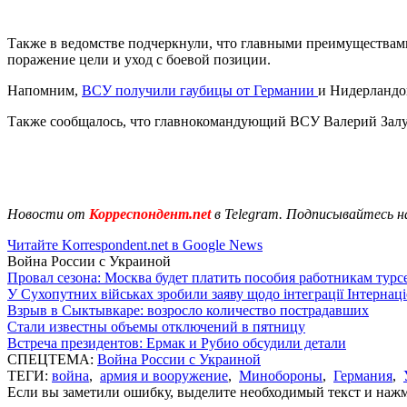
Также в ведомстве подчеркнули, что главными преимуществами
поражение цели и уход с боевой позиции.
Напомним,
ВСУ получили гаубицы от Германии
и Нидерландо
Также сообщалось, что главнокомандующий ВСУ Валерий За
Новости от
Корреспондент.net
в Telegram. Подписывайтесь н
Читайте Korrespondent.net в Google News
Война России с Украиной
Провал сезона: Москва будет платить пособия работникам тур
У Сухопутних військах зробили заяву щодо інтеграції Інтернац
Взрыв в Сыктывкаре: возросло количество пострадавших
Стали известны объемы отключений в пятницу
Встреча президентов: Ермак и Рубио обсудили детали
СПЕЦТЕМА:
Война России с Украиной
ТЕГИ:
война
,
армия и вооружение
,
Минобороны
,
Германия
,
Если вы заметили ошибку, выделите необходимый текст и нажми