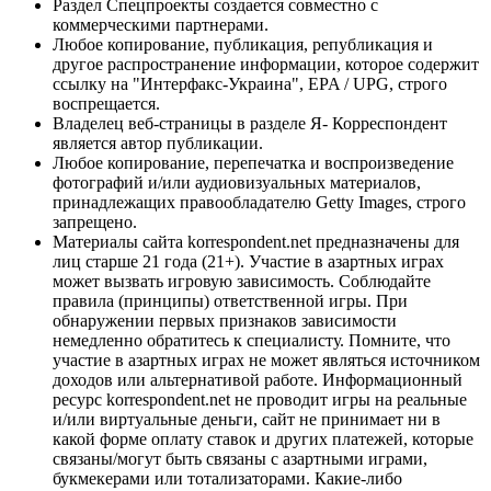
Раздел Спецпроекты создается совместно с
коммерческими партнерами.
Любое копирование, публикация, републикация и
другое распространение информации, которое содержит
ссылку на "Интерфакс-Украина", EPA / UPG, строго
воспрещается.
Владелец веб-страницы в разделе Я- Корреспондент
является автор публикации.
Любое копирование, перепечатка и воспроизведение
фотографий и/или аудиовизуальных материалов,
принадлежащих правообладателю Getty Images, строго
запрещено.
Материалы сайта korrespondent.net предназначены для
лиц старше 21 года (21+). Участие в азартных играх
может вызвать игровую зависимость. Соблюдайте
правила (принципы) ответственной игры. При
обнаружении первых признаков зависимости
немедленно обратитесь к специалисту. Помните, что
участие в азартных играх не может являться источником
доходов или альтернативой работе. Информационный
ресурс korrespondent.net не проводит игры на реальные
и/или виртуальные деньги, сайт не принимает ни в
какой форме оплату ставок и других платежей, которые
связаны/могут быть связаны с азартными играми,
букмекерами или тотализаторами. Какие-либо