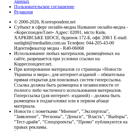
данных
Пользовательское соглашение
Редакция
© 2000-2026, Korrespondent.net
Субъект в сфере онлайн-медиа Название онлайн-медиа -
«КореспонденТ.net» Адрес: 02091, місто Київ,
ХАРКІВСЬКЕ ШОСЕ, будинок 172-Б, офіс 208/1 E-mail:
sunlight@mediadim.com.ua
Телефон: 044-205-43-00
Идентификатор медиа - R40-06068
Использование любых материалов, размещённых на
сайте, разрешается при условии ссылки на
Корреспондент.net.
При копировании материалов со страницы «Новости
Украины и мира», для интернет-изданий – обязательна
прямая открытая для поисковых систем гиперссылка.
Ссылка должна быть размещена в независимости от
полного либо частичного использования материалов.
Гиперссылка (для интернет- изданий) – должна быть
размещена в подзаголовке или в первом абзаце
материала.
Новости с пометками "Мнение", "Экспертиза",
"Заявление", "Регионы", "Деньги", "Власть", "Выборы",
"Тест-драйв", "Спецпроекты", "Промо" публикуются на
правах рекламы.