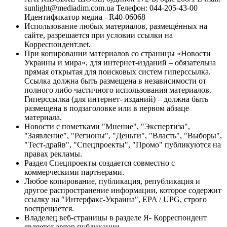
sunlight@mediadim.com.ua
Телефон: 044-205-43-00
Идентификатор медиа - R40-06068
Использование любых материалов, размещённых на
сайте, разрешается при условии ссылки на
Корреспондент.net.
При копировании материалов со страницы «Новости
Украины и мира», для интернет-изданий – обязательна
прямая открытая для поисковых систем гиперссылка.
Ссылка должна быть размещена в независимости от
полного либо частичного использования материалов.
Гиперссылка (для интернет- изданий) – должна быть
размещена в подзаголовке или в первом абзаце
материала.
Новости с пометками "Мнение", "Экспертиза",
"Заявление", "Регионы", "Деньги", "Власть", "Выборы",
"Тест-драйв", "Спецпроекты", "Промо" публикуются на
правах рекламы.
Раздел Спецпроекты создается совместно с
коммерческими партнерами.
Любое копирование, публикация, републикация и
другое распространение информации, которое содержит
ссылку на "Интерфакс-Украина", EPA / UPG, строго
воспрещается.
Владелец веб-страницы в разделе Я- Корреспондент
является автор публикации.