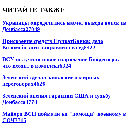
ЧИТАЙТЕ ТАКЖЕ
Украинцы определились насчет вывода войск из
Донбасса
27049
Присвоение средств ПриватБанка: дело
Коломойского направлено в суд
8422
ВСУ получили новое снаряжение Бундесвера:
что входит в комплект
6324
Зеленский сделал заявление о мирных
переговорах
4626
Зеленский оценил гарантии США и судьбу
Донбасса
3778
Майора ВСП поймали на "помощи" военному в
СОЧ
3715