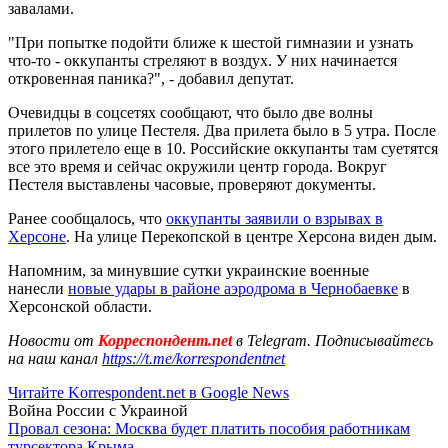
завалами.
"При попытке подойти ближе к шестой гимназии и узнать
что-то - оккупанты стреляют в воздух. У них начинается
откровенная паника?", - добавил депутат.
Очевидцы в соцсетях сообщают, что было две волны
прилетов по улице Пестеля. Два прилета было в 5 утра. После
этого прилетело еще в 10. Российские оккупанты там суетятся
все это время и сейчас окружили центр города. Вокруг
Пестеля выставлены часовые, проверяют документы.
Ранее сообщалось, что
оккупанты заявили о взрывах в
Херсоне
. На улице Перекопской в центре Херсона виден дым.
Напомним, за минувшие сутки украинские военные
нанесли
новые удары в районе аэродрома в Чернобаевке
в
Херсонской области.
Новости от
Корреспондент.net
в Telegram. Подписывайтесь
на наш канал
https://t.me/korrespondentnet
Читайте Korrespondent.net в Google News
Война России с Украиной
Провал сезона: Москва будет платить пособия работникам
турсектора Крыма