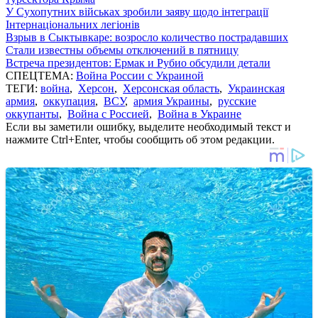
У Сухопутних військах зробили заяву щодо інтеграції
Інтернаціональних легіонів
Взрыв в Сыктывкаре: возросло количество пострадавших
Стали известны объемы отключений в пятницу
Встреча президентов: Ермак и Рубио обсудили детали
СПЕЦТЕМА:
Война России с Украиной
ТЕГИ:
война
,
Херсон
,
Херсонская область
,
Украинская
армия
,
оккупация
,
ВСУ
,
армия Украины
,
русские
оккупанты
,
Война с Россией
,
Война в Украине
Если вы заметили ошибку, выделите необходимый текст и
нажмите Ctrl+Enter, чтобы сообщить об этом редакции.