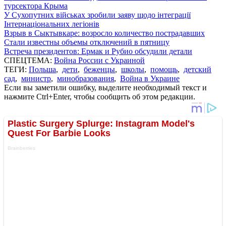
турсектора Крыма
У Сухопутних військах зробили заяву щодо інтеграції
Інтернаціональних легіонів
Взрыв в Сыктывкаре: возросло количество пострадавших
Стали известны объемы отключений в пятницу
Встреча президентов: Ермак и Рубио обсудили детали
СПЕЦТЕМА:
Война России с Украиной
ТЕГИ:
Польша
,
дети
,
беженцы
,
школы
,
помощь
,
детский
сад
,
министр
,
минобразования
,
Война в Украине
Если вы заметили ошибку, выделите необходимый текст и
нажмите Ctrl+Enter, чтобы сообщить об этом редакции.