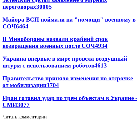
переговорах
30005
Майора ВСП поймали на "помощи" военному в
СОЧ
6464
В Минобороны назвали крайний срок
возвращения военных после СОЧ
4934
Украина впервые в мире провела воздушный
штурм с использованием роботов
4613
Правительство приняло изменения по отсрочке
от мобилизации
3704
Иран готовил удар по трем объектам в Украине -
СМИ
3077
Читать комментарии