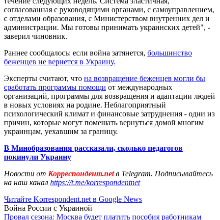
течение следующих недель. Система эластичная,
согласованная с руководящими органами, с самоуправлением,
с отделами образования, с Министерством внутренних дел и
администрации. Мы готовы принимать украинских детей", -
заверил чиновник.
Раннее сообщалось: если война затянется,
большинство
беженцев не вернется в Украину.
Эксперты считают, что
на возвращение беженцев могли бы
сработать программы помощи
от международных
организаций, программы для возвращения и адаптации людей
в новых условиях на родине. Неблагоприятный
психологический климат и финансовые затруднения - одни из
причин, которые могут помешать вернуться домой многим
украинцам, уехавшим за границу.
В Минобразования рассказали, сколько педагогов
покинули Украину
Новости от
Корреспондент.net
в Telegram. Подписывайтесь
на наш канал
https://t.me/korrespondentnet
Читайте Korrespondent.net в Google News
Война России с Украиной
Провал сезона: Москва будет платить пособия работникам