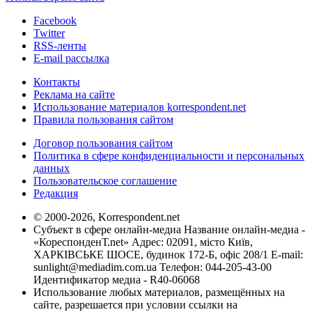
Facebook
Twitter
RSS-ленты
E-mail рассылка
Контакты
Реклама на сайте
Использование материалов korrespondent.net
Правила пользования сайтом
Договор пользования сайтом
Политика в сфере конфиденциальности и персональных
данных
Пользовательское соглашение
Редакция
© 2000-2026, Korrespondent.net
Субъект в сфере онлайн-медиа Название онлайн-медиа -
«КореспонденТ.net» Адрес: 02091, місто Київ,
ХАРКІВСЬКЕ ШОСЕ, будинок 172-Б, офіс 208/1 E-mail:
sunlight@mediadim.com.ua
Телефон: 044-205-43-00
Идентификатор медиа - R40-06068
Использование любых материалов, размещённых на
сайте, разрешается при условии ссылки на