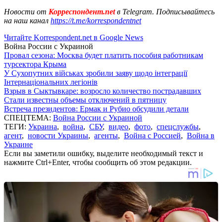
Новости от
Корреспондент.net
в Telegram. Подписывайтесь
на наш канал
https://t.me/korrespondentnet
Читайте Korrespondent.net в Google News
Война России с Украиной
Провал сезона: Москва будет платить пособия работникам
турсектора Крыма
У Сухопутних військах зробили заяву щодо інтеграції
Інтернаціональних легіонів
Взрыв в Сыктывкаре: возросло количество пострадавших
Стали известны объемы отключений в пятницу
Встреча президентов: Ермак и Рубио обсудили детали
СПЕЦТЕМА:
Война России с Украиной
ТЕГИ:
Украина
,
война
,
СБУ
,
видео
,
фото
,
спецслужбы
,
агент
,
новости Украины
,
агенты
,
Война с Россией
,
Война в
Украине
Если вы заметили ошибку, выделите необходимый текст и
нажмите Ctrl+Enter, чтобы сообщить об этом редакции.