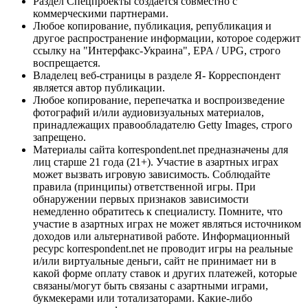
Раздел Спецпроекты создается совместно с
коммерческими партнерами.
Любое копирование, публикация, републикация и
другое распространение информации, которое содержит
ссылку на "Интерфакс-Украина", EPA / UPG, строго
воспрещается.
Владелец веб-страницы в разделе Я- Корреспондент
является автор публикации.
Любое копирование, перепечатка и воспроизведение
фотографий и/или аудиовизуальных материалов,
принадлежащих правообладателю Getty Images, строго
запрещено.
Материалы сайта korrespondent.net предназначены для
лиц старше 21 года (21+). Участие в азартных играх
может вызвать игровую зависимость. Соблюдайте
правила (принципы) ответственной игры. При
обнаружении первых признаков зависимости
немедленно обратитесь к специалисту. Помните, что
участие в азартных играх не может являться источником
доходов или альтернативой работе. Информационный
ресурс korrespondent.net не проводит игры на реальные
и/или виртуальные деньги, сайт не принимает ни в
какой форме оплату ставок и других платежей, которые
связаны/могут быть связаны с азартными играми,
букмекерами или тотализаторами. Какие-либо