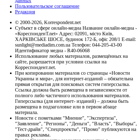
данных
Пользовательское соглашение
Редакция
© 2000-2026, Korrespondent.net
Субъект в сфере онлайн-медиа Название онлайн-медиа -
«КореспонденТ.net» Адрес: 02091, місто Київ,
ХАРКІВСЬКЕ ШОСЕ, будинок 172-Б, офіс 208/1 E-mail:
sunlight@mediadim.com.ua
Телефон: 044-205-43-00
Идентификатор медиа - R40-06068
Использование любых материалов, размещённых на
сайте, разрешается при условии ссылки на
Корреспондент.net.
При копировании материалов со страницы «Новости
Украины и мира», для интернет-изданий – обязательна
прямая открытая для поисковых систем гиперссылка.
Ссылка должна быть размещена в независимости от
полного либо частичного использования материалов.
Гиперссылка (для интернет- изданий) – должна быть
размещена в подзаголовке или в первом абзаце
материала.
Новости с пометками "Мнение", "Экспертиза",
"Заявление", "Регионы", "Деньги", "Власть", "Выборы",
"Тест-драйв", "Спецпроекты", "Промо" публикуются на
правах рекламы.